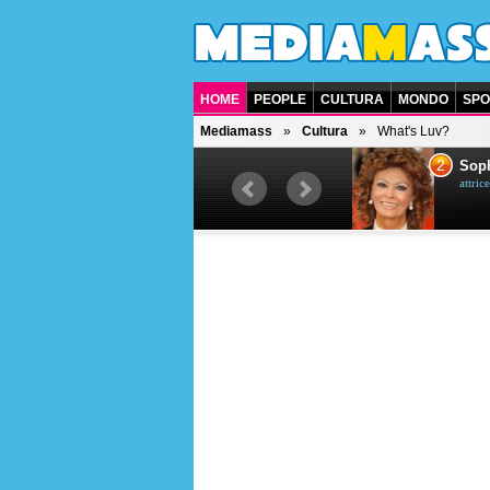
HOME
PEOPLE
CULTURA
MONDO
SPO
Mediamass
Cultura
What's Luv?
1
2
Bruce Willis
Soph
attore americano
attrice