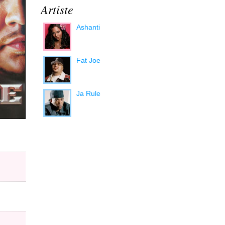
Artiste
Ashanti
Fat Joe
Ja Rule