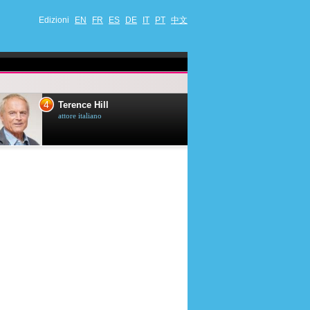
Edizioni
EN
FR
ES
DE
IT
PT
中文
4
5
Terence Hill
Mimie Mathy
attore italiano
umorista et attrice