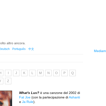
molto altro ancora.
Deutsch
Português
中文
Mediama
H
I
J
K
L
M
N
O
P
Q
Y
Z
What's Luv?
è una canzone del 2002 di
Fat Joe
(con la partecipazione di
Ashanti
e
Ja Rule
).