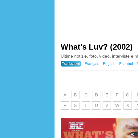
What's Luv? (2002)
Ultime notizie, foto, video, interviste e 
Traduzioni
Français
English
Español
A
B
C
D
E
F
G
R
S
T
U
V
W
X