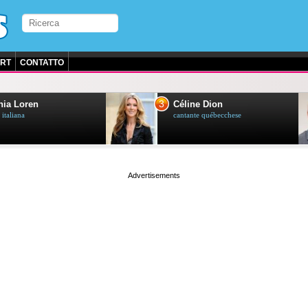
RT
CONTATTO
3
ia Loren
Céline Dion
 italiana
cantante québecchese
page served in 0.027s (1,2)