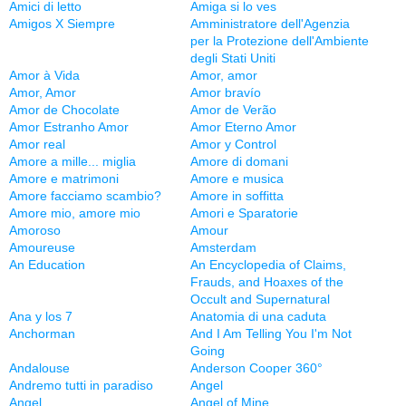
Amici di letto
Amiga si lo ves
Amigos X Siempre
Amministratore dell'Agenzia
per la Protezione dell'Ambiente
degli Stati Uniti
Amor à Vida
Amor, amor
Amor, Amor
Amor bravío
Amor de Chocolate
Amor de Verão
Amor Estranho Amor
Amor Eterno Amor
Amor real
Amor y Control
Amore a mille... miglia
Amore di domani
Amore e matrimoni
Amore e musica
Amore facciamo scambio?
Amore in soffitta
Amore mio, amore mio
Amori e Sparatorie
Amoroso
Amour
Amoureuse
Amsterdam
An Education
An Encyclopedia of Claims,
Frauds, and Hoaxes of the
Occult and Supernatural
Ana y los 7
Anatomia di una caduta
Anchorman
And I Am Telling You I'm Not
Going
Andalouse
Anderson Cooper 360°
Andremo tutti in paradiso
Angel
Angel
Angel of Mine