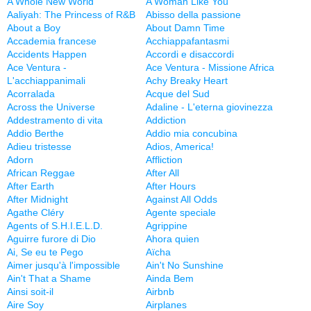
A Whole New World
A Woman Like You
Aaliyah: The Princess of R&B
Abisso della passione
About a Boy
About Damn Time
Accademia francese
Acchiappafantasmi
Accidents Happen
Accordi e disaccordi
Ace Ventura -
Ace Ventura - Missione Africa
L'acchiappanimali
Achy Breaky Heart
Acorralada
Acque del Sud
Across the Universe
Adaline - L'eterna giovinezza
Addestramento di vita
Addiction
Addio Berthe
Addio mia concubina
Adieu tristesse
Adios, America!
Adorn
Affliction
African Reggae
After All
After Earth
After Hours
After Midnight
Against All Odds
Agathe Cléry
Agente speciale
Agents of S.H.I.E.L.D.
Agrippine
Aguirre furore di Dio
Ahora quien
Ai, Se eu te Pego
Aïcha
Aimer jusqu'à l'impossible
Ain't No Sunshine
Ain't That a Shame
Ainda Bem
Ainsi soit-il
Airbnb
Aire Soy
Airplanes