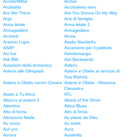
ArcelorMittal
Archer
Arcibaldo
Arcobaleno nero
Are We There
Are You Gonna Go My Way
Argo
Aria di famiglia
Arma letale
Arma letale 2
Armageddon
Armageddon
Arriverà
Arrow
Arsenio Lupin
Asalto Navideño
ASAP
Ascensore per il patibolo
Así fue
Asimbonanga
Ask Bitti
Ass Backwards
Assassini della domenica
Asterix
Asterix alle Olimpiadi
Asterix e Obelix al servizio di
Sua Maestà
Asterix e Obelix contro Cesare
Asterix e Obelix - Missione
Cleopatra
Atado a Tu Amor
ATL
Attacco al potere 2
Attack of the Show
Attention
Attica Blues
Atto di forza
Atto di forza
Attrazione fatale
Au plaisir de Dieu
Au revoir
Au soleil
Auf uns
Aura
Aurora
Austerlitz