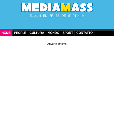
Edizioni
EN
FR
ES
DE
IT
PT
中文
HOME
PEOPLE
CULTURA
MONDO
SPORT
CONTATTO