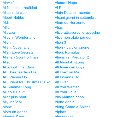
Airwolf
Aiutami Hope
Al filo de la irrealidad
Al Punto
Al salir de clase
Alain Decaux raconte
Albert Nobbs
Alcuni giorni in settembre
Aldi
Além do Horizonte
Alfie
Alias
Alibaba
Alice attraverso lo specchio
Alice in Wonderland
Alice non abita più qui
Alien
Alien 3
Alien: Covenant
Alien - La clonazione
Alien Love Secrets
Alien: Romulus
Aliens - Scontro finale
Aliens vs. Predator 2
Alison
All About Ah-Long
All About That Bass
All American Boys
All Cheerleaders Die
All Eyez on Me
All I Wanna Do
All I Wanna Do
All I Want for Christmas Is You
All Over
All Summer Long
All You Wanted
All Your Fault
All Your Love
Aller plus haut
Allô Maman bobo
Ally McBeal
Alone Again
Alone
Along Came a Spider
Alors on danse
Alphas
Already Free
Alta fedeltà