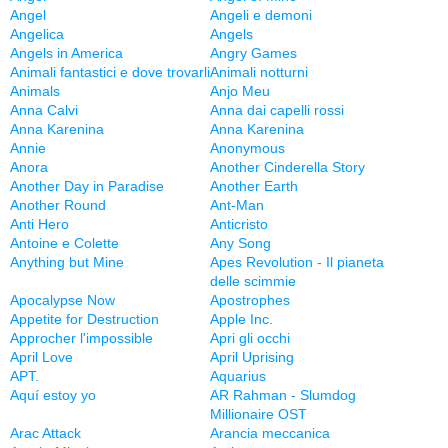
Angel
Angeli e demoni
Angelica
Angels
Angels in America
Angry Games
Animali fantastici e dove trovarli
Animali notturni
Animals
Anjo Meu
Anna Calvi
Anna dai capelli rossi
Anna Karenina
Anna Karenina
Annie
Anonymous
Anora
Another Cinderella Story
Another Day in Paradise
Another Earth
Another Round
Ant-Man
Anti Hero
Anticristo
Antoine e Colette
Any Song
Anything but Mine
Apes Revolution - Il pianeta
delle scimmie
Apocalypse Now
Apostrophes
Appetite for Destruction
Apple Inc.
Approcher l'impossible
Apri gli occhi
April Love
April Uprising
APT.
Aquarius
Aquí estoy yo
AR Rahman - Slumdog
Millionaire OST
Arac Attack
Arancia meccanica