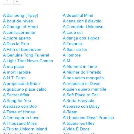
Y
Z
A Bar Song (Tipsy)
A Beautiful Mind
À bout de rêves
A cena con il diavolo
A Change of Heart
A Complete Unknown
A contracorriente
À coup sûr
A cuore aperto
A dança dos signos
A Dios le Pido
A Favorita
A Fifth of Beethoven
À fleur de toi
A Genuine Tong Funeral
À l'ombre
A Light That Never Comes
A.M.
À ma place
A Moment in Time
À mort l'arbitre
A Mulher do Prefeito
A.N.T. Farm
À nos actes manqués
A proposito di Brian
A proposito di Davis
A qualcuno piace caldo
A quién quiero mentirle
A Secret Affair
A Soft Place to Fall
A Song for You
A Sorta Fairytale
A spasso con Bob
A spasso con Daisy
A Taste of Honey
A-Team
A Teenager in Love
A Thousand Days' Promise
A Thousand Miles
À toutes les filles
A Trip to Unicorn Island
A Vida É Doce