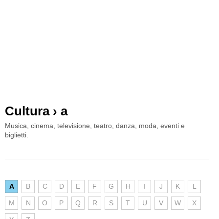
Cultura › a
Musica, cinema, televisione, teatro, danza, moda, eventi e
biglietti.
A
B
C
D
E
F
G
H
I
J
K
L
M
N
O
P
Q
R
S
T
U
V
W
X