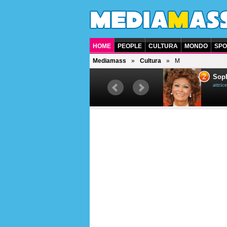
HOME
PEOPLE
CULTURA
MONDO
SPO
Mediamass
Cultura
M
1
2
Bruce Willis
Soph
attore americano
attrice