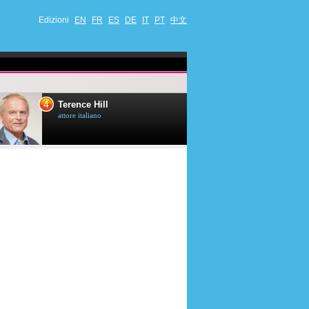
Edizioni
EN
FR
ES
DE
IT
PT
中文
4
5
Terence Hill
Mimie Mathy
attore italiano
umorista et attrice