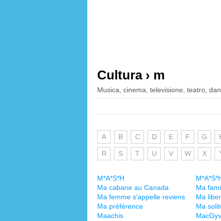
Cultura › m
Musica, cinema, televisione, teatro, danz
A
B
C
D
E
F
G
R
S
T
U
V
W
X
M*A*S*H
M*A*S*
Ma cabane au Canada
Ma famil
Ma femme s'appelle reviens
Ma libe
Ma préférence
Ma soli
Maachis
MacGyv