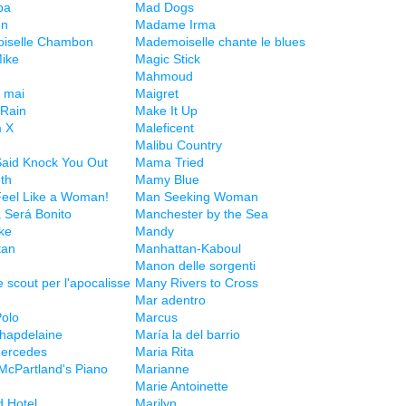
ba
Mad Dogs
en
Madame Irma
iselle Chambon
Mademoiselle chante le blues
ike
Magic Stick
Mahmoud
e mai
Maigret
 Rain
Make It Up
m X
Maleficent
Malibu Country
aid Knock You Out
Mama Tried
th
Mamy Blue
Feel Like a Woman!
Man Seeking Woman
Será Bonito
Manchester by the Sea
ke
Mandy
tan
Manhattan-Kaboul
Manon delle sorgenti
 scout per l'apocalisse
Many Rivers to Cross
Mar adentro
olo
Marcus
hapdelaine
María la del barrio
Mercedes
Maria Rita
McPartland's Piano
Marianne
Marie Antoinette
d Hotel
Marilyn