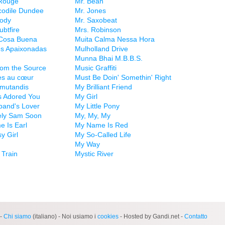
 Rouge
Mr. Bean
codile Dundee
Mr. Jones
body
Mr. Saxobeat
ubtfire
Mrs. Robinson
Cosa Buena
Muita Calma Nessa Hora
s Apaixonadas
Mulholland Drive
Munna Bhai M.B.B.S.
rom the Source
Music Graffiti
es au cœur
Must Be Doin' Somethin' Right
 mutandis
My Brilliant Friend
 Adored You
My Girl
and's Lover
My Little Pony
ely Sam Soon
My, My, My
 Is Earl
My Name Is Red
y Girl
My So-Called Life
n
My Way
 Train
Mystic River
-
Chi siamo
(italiano) - Noi usiamo i
cookies
- Hosted by Gandi.net -
Contatto