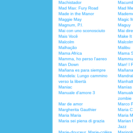
Machistador
Macum
Mad Max: Fury Road
Mad M
Made in the Manor
Mademo
Maggie May
Magic M
Magnum, P.I.
Maguy
Mai con uno sconosciuto
Mai dir
Mais Você
Make It
Malcolm
Malcol
Malhação
Malibu
Mama Africa
Mama S
Mamma, ho perso l'aereo
Mammu
Man Down
Man! I 
Mañana es para siempre
Mañana 
Mandela: Lungo cammino
Mandra
verso la libertà
Manhat
Maniac
Manías
Manuale d'amore 3
Manuale
zombie
Mar de amor
Marco P
Margherita Gauthier
Maria C
Maria Maria
Maria 
Maria sei piena di grazia
Marian 
Jazz
Marie-douceur, Marie-colère
Marigol