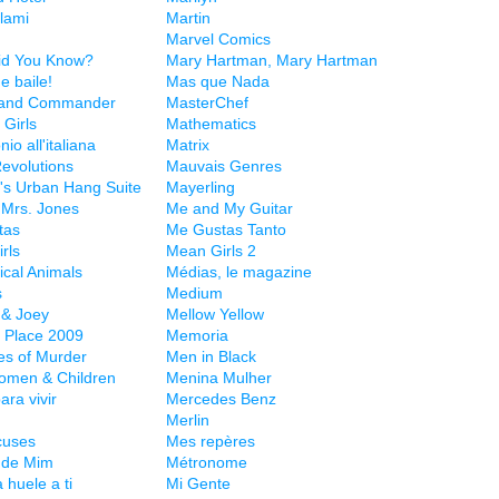
lami
Martin
Marvel Comics
id You Know?
Mary Hartman, Mary Hartman
e baile!
Mas que Nada
 and Commander
MasterChef
 Girls
Mathematics
io all'italiana
Matrix
Revolutions
Mauvais Genres
's Urban Hang Suite
Mayerling
Mrs. Jones
Me and My Guitar
tas
Me Gustas Tanto
rls
Mean Girls 2
cal Animals
Médias, le magazine
s
Medium
 & Joey
Mellow Yellow
 Place 2009
Memoria
s of Murder
Men in Black
omen & Children
Menina Mulher
ara vivir
Mercedes Benz
Merlin
cuses
Mes repères
 de Mim
Métronome
 huele a ti
Mi Gente