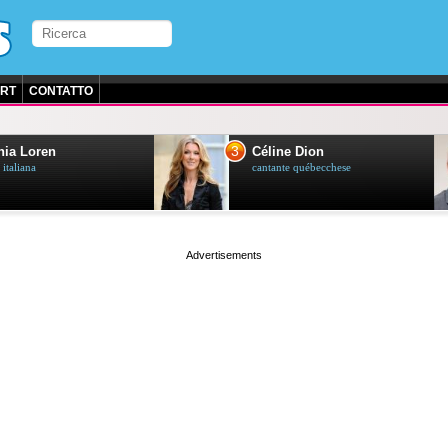
RT
CONTATTO
3
ia Loren
Céline Dion
 italiana
cantante québecchese
page served in 0.024s (1,2)