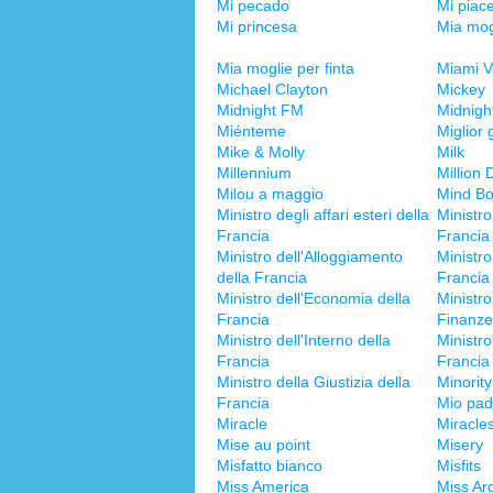
Mi pecado
Mi piac
Mi princesa
Mia mogl
Mia moglie per finta
Miami V
Michael Clayton
Mickey
Midnight FM
Midnight
Miénteme
Miglior
Mike & Molly
Milk
Millennium
Million 
Milou a maggio
Mind Bo
Ministro degli affari esteri della
Ministro
Francia
Francia
Ministro dell'Alloggiamento
Ministro
della Francia
Francia
Ministro dell'Economia della
Ministro
Francia
Finanze
Ministro dell'Interno della
Ministro
Francia
Francia
Ministro della Giustizia della
Minorit
Francia
Mio pad
Miracle
Miracle
Mise au point
Misery
Misfatto bianco
Misfits
Miss America
Miss Ar