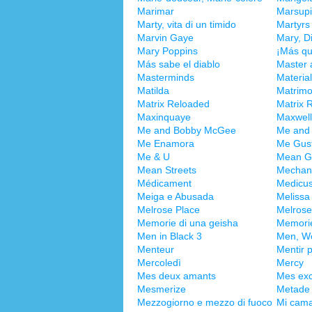
Marimar
Marsupi
Marty, vita di un timido
Martyrs
Marvin Gaye
Mary, D
Mary Poppins
¡Más qu
Más sabe el diablo
Master
Masterminds
Material
Matilda
Matrimon
Matrix Reloaded
Matrix 
Maxinquaye
Maxwell
Me and Bobby McGee
Me and 
Me Enamora
Me Gus
Me & U
Mean Gi
Mean Streets
Mechani
Médicament
Medicu
Meiga e Abusada
Melissa
Melrose Place
Melrose
Memorie di una geisha
Memorie
Men in Black 3
Men, W
Menteur
Mentir p
Mercoledì
Mercy
Mes deux amants
Mes ex
Mesmerize
Metade
Mezzogiorno e mezzo di fuoco
Mi cama