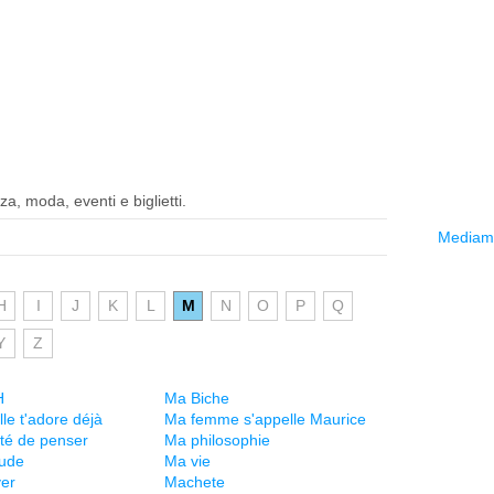
a, moda, eventi e biglietti.
Mediama
H
I
J
K
L
M
N
O
P
Q
Y
Z
H
Ma Biche
le t'adore déjà
Ma femme s'appelle Maurice
rté de penser
Ma philosophie
tude
Ma vie
er
Machete