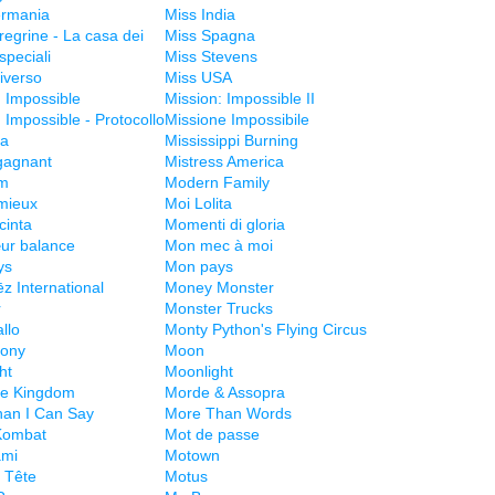
ermania
Miss India
regrine - La casa dei
Miss Spagna
speciali
Miss Stevens
iverso
Miss USA
: Impossible
Mission: Impossible II
 Impossible - Protocollo
Missione Impossibile
ma
Mississippi Burning
 gagnant
Mistress America
zm
Modern Family
mieux
Moi Lolita
cinta
Momenti di gloria
ur balance
Mon mec à moi
ys
Mon pays
z International
Money Monster
r
Monster Trucks
llo
Monty Python's Flying Circus
ony
Moon
ht
Moonlight
se Kingdom
Morde & Assopra
an I Can Say
More Than Words
Kombat
Mot de passe
mi
Motown
 Tête
Motus