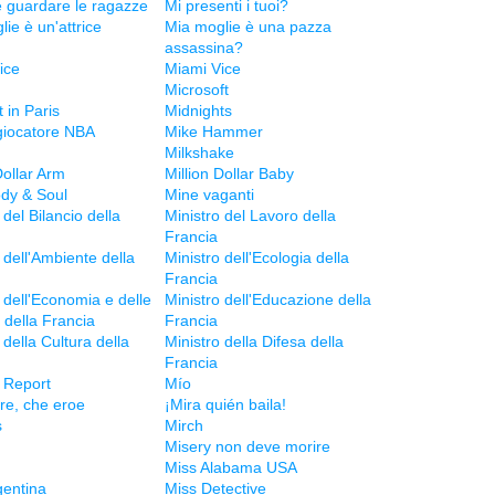
e guardare le ragazze
Mi presenti i tuoi?
ie è un'attrice
Mia moglie è una pazza
assassina?
ice
Miami Vice
Microsoft
 in Paris
Midnights
 giocatore NBA
Mike Hammer
Milkshake
Dollar Arm
Million Dollar Baby
dy & Soul
Mine vaganti
 del Bilancio della
Ministro del Lavoro della
Francia
 dell'Ambiente della
Ministro dell'Ecologia della
Francia
 dell'Economia e delle
Ministro dell'Educazione della
 della Francia
Francia
 della Cultura della
Ministro della Difesa della
Francia
y Report
Mío
re, che eroe
¡Mira quién baila!
s
Mirch
Misery non deve morire
Miss Alabama USA
gentina
Miss Detective