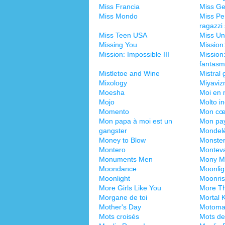
Miss Francia
Miss G
Miss Mondo
Miss Pe
ragazzi 
Miss Teen USA
Miss Un
Missing You
Mission
Mission: Impossible III
Mission:
fantas
Mistletoe and Wine
Mistral
Mixology
Miyavi
Moesha
Moi en 
Mojo
Molto in
Momento
Mon cœ
Mon papa à moi est un
Mon pa
gangster
Mondelē
Money to Blow
Monste
Montero
Monteva
Monuments Men
Mony M
Moondance
Moonlig
Moonlight
Moonri
More Girls Like You
More Th
Morgane de toi
Mortal 
Mother's Day
Motoma
Mots croisés
Mots de