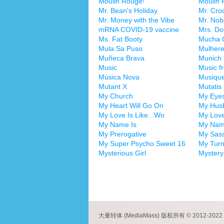
Moulin Rouge!
Moulin
Mr. Bean's Holiday
Mr. Cro
Mr. Money with the Vibe
Mr. No
mRNA COVID-19 vaccine
Mrs. Do
Ms. Fat Booty
Mucha 
Mula Sa Puso
Mulhere
Muñeca Brava
Munich
Music
Music f
Música Nova
Musiqu
Mutant X
Mutatis
My Church
My Eyes
My Heart Will Go On
My Husb
My Love Is Like...Wo
My Lov
My Name Is
My Name
My Prerogative
My Sass
My Super Psycho Sweet 16
My Tur
Mysterious Girl
Mystery
大量转体 (MediaMass) 版权所有 © 2012-2022 