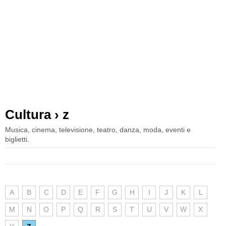
Cultura › z
Musica, cinema, televisione, teatro, danza, moda, eventi e
biglietti.
A
B
C
D
E
F
G
H
I
J
K
L
M
N
O
P
Q
R
S
T
U
V
W
X