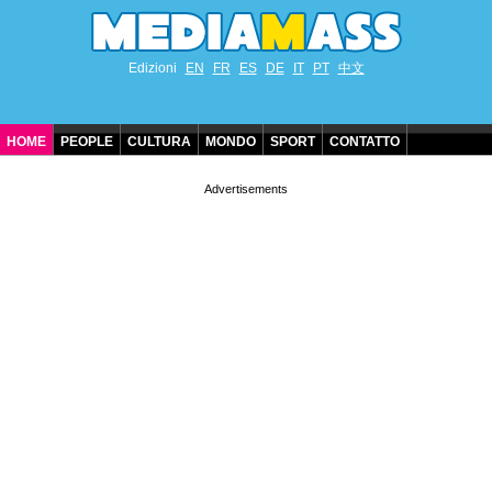
Edizioni
EN
FR
ES
DE
IT
PT
中文
HOME
PEOPLE
CULTURA
MONDO
SPORT
CONTATTO