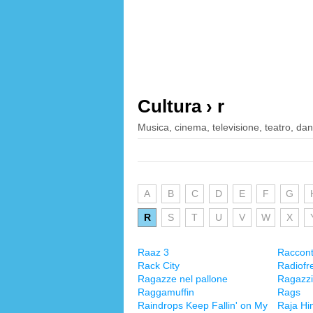
Cultura › r
Musica, cinema, televisione, teatro, danz
A
B
C
D
E
F
G
R
S
T
U
V
W
X
Raaz 3
Raccont
Rack City
Radiofr
Ragazze nel pallone
Ragazzi
Raggamuffin
Rags
Raindrops Keep Fallin' on My
Raja Hi