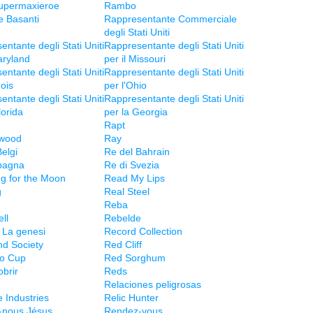
upermaxieroe
Rambo
 Basanti
Rappresentante Commerciale
degli Stati Uniti
ntante degli Stati Uniti
Rappresentante degli Stati Uniti
aryland
per il Missouri
ntante degli Stati Uniti
Rappresentante degli Stati Uniti
nois
per l'Ohio
ntante degli Stati Uniti
Rappresentante degli Stati Uniti
lorida
per la Georgia
Rapt
wood
Ray
elgi
Re del Bahrain
pagna
Re di Svezia
g for the Moon
Read My Lips
g
Real Steel
Reba
ll
Rebelde
 La genesi
Record Collection
d Society
Red Cliff
lo Cup
Red Sorghum
brir
Reds
Relaciones peligrosas
 Industries
Relic Hunter
-nous Jésus
Rendez-vous