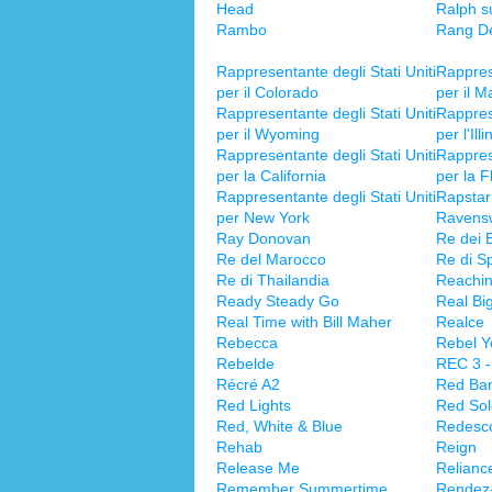
Head
Ralph s
Rambo
Rang De
Rappresentante degli Stati Uniti
Rapprese
per il Colorado
per il M
Rappresentante degli Stati Uniti
Rapprese
per il Wyoming
per l'Illi
Rappresentante degli Stati Uniti
Rapprese
per la California
per la F
Rappresentante degli Stati Uniti
Rapstar
per New York
Ravens
Ray Donovan
Re dei B
Re del Marocco
Re di S
Re di Thailandia
Reachin
Ready Steady Go
Real Bi
Real Time with Bill Maher
Realce
Rebecca
Rebel Ye
Rebelde
REC 3 -
Récré A2
Red Ban
Red Lights
Red So
Red, White & Blue
Redesco
Rehab
Reign
Release Me
Reliance
Remember Summertime
Rendez