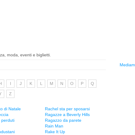
a, moda, eventi e biglietti.
Mediama
H
I
J
K
L
M
N
O
P
Q
Y
Z
o di Natale
Rachel sta per sposarsi
eccia
Ragazze a Beverly Hills
 perduti
Ragazzo da parete
Rain Man
ndustani
Rake It Up