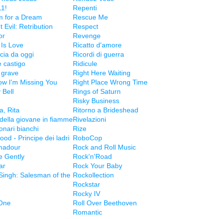
1!
Repenti
 for a Dream
Rescue Me
 Evil: Retribution
Respect
or
Revenge
Is Love
Ricatto d'amore
cia da oggi
Ricordi di guerra
e castigo
Ridicule
 grave
Right Here Waiting
ow I'm Missing You
Right Place Wrong Time
 Bell
Rings of Saturn
Risky Business
ta, Rita
Ritorno a Brideshead
 della giovane in fiamme
Rivelazioni
onari bianchi
Rize
od - Principe dei ladri
RoboCop
madour
Rock and Roll Music
 Gently
Rock'n'Road
ar
Rock Your Baby
Singh: Salesman of the
Rockollection
Rockstar
Rocky IV
One
Roll Over Beethoven
Romantic