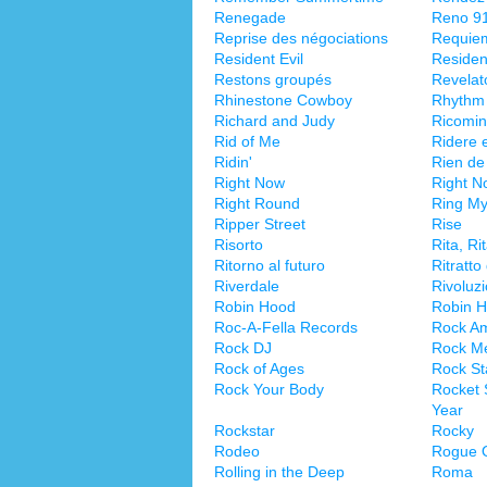
Renegade
Reno 91
Reprise des négociations
Requiem
Resident Evil
Resident
Restons groupés
Revelat
Rhinestone Cowboy
Rhythm 
Richard and Judy
Ricomin
Rid of Me
Ridere 
Ridin'
Rien de
Right Now
Right N
Right Round
Ring My
Ripper Street
Rise
Risorto
Rita, Ri
Ritorno al futuro
Ritratto
Riverdale
Rivoluzi
Robin Hood
Robin Ho
Roc-A-Fella Records
Rock A
Rock DJ
Rock Me
Rock of Ages
Rock St
Rock Your Body
Rocket 
Year
Rockstar
Rocky
Rodeo
Rogue 
Rolling in the Deep
Roma