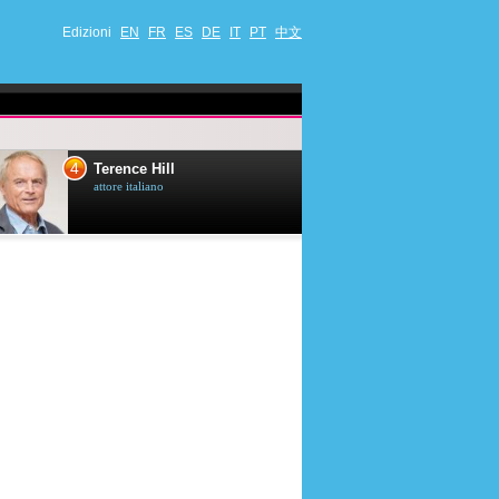
Edizioni
EN
FR
ES
DE
IT
PT
中文
4
5
Terence Hill
Mimie Mathy
attore italiano
umorista et attrice