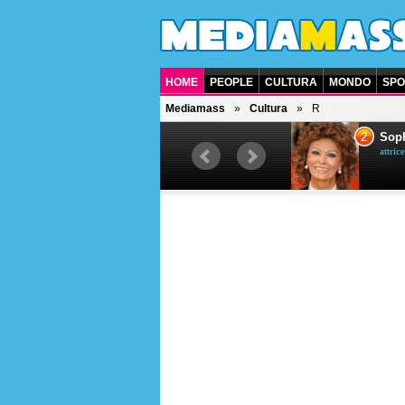
HOME
PEOPLE
CULTURA
MONDO
SPO
Mediamass
Cultura
R
1
2
Bruce Willis
Soph
attore americano
attrice