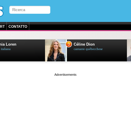
RT
CONTATTO
3
ia Loren
Céline Dion
 italiana
cantante québecchese
page served in 0.026s (1,2)