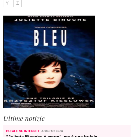
Y
Z
Ultime notizie
BUFALE SU INTERNET
AGOSTO 2026
“Juliette Binoche è morta”, ma è una bufala