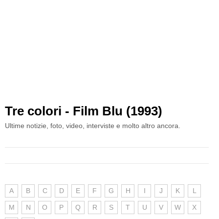
Tre colori - Film Blu (1993)
Ultime notizie, foto, video, interviste e molto altro ancora.
A
B
C
D
E
F
G
H
I
J
K
L
M
N
O
P
Q
R
S
T
U
V
W
X