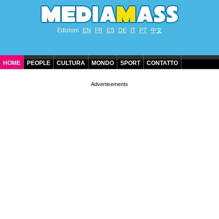
Edizioni
EN
FR
ES
DE
IT
PT
中文
HOME
PEOPLE
CULTURA
MONDO
SPORT
CONTATTO