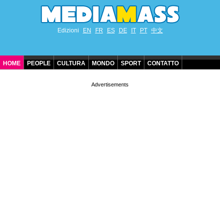
Edizioni
EN
FR
ES
DE
IT
PT
中文
HOME
PEOPLE
CULTURA
MONDO
SPORT
CONTATTO