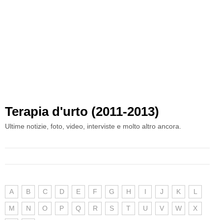
Terapia d'urto (2011-2013)
Ultime notizie, foto, video, interviste e molto altro ancora.
A
B
C
D
E
F
G
H
I
J
K
L
M
N
O
P
Q
R
S
T
U
V
W
X