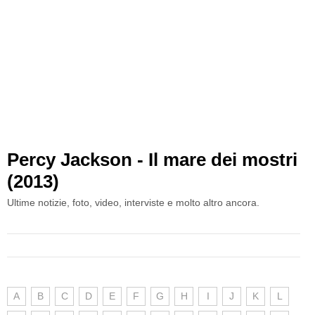
Percy Jackson - Il mare dei mostri
(2013)
Ultime notizie, foto, video, interviste e molto altro ancora.
A
B
C
D
E
F
G
H
I
J
K
L