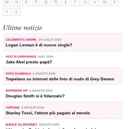
M
N
O
P
Q
R
S
T
U
V
W
X
Y
Z
Ultime notizie
CELEBRITÀ E AMORE
29 LUGLIO 2026
Logan Lerman è di nuovo single?
VOCI DI GRAVIDANZA
AGO. 2026
Jake Abel presto papà?
FOTO SCANDALO
6 AGOSTO 2026
Trapelano su internet delle foto di nudo di Grey Damon
MATRIMONI VIP
6 AGOSTO 2026
Douglas Smith si è fidanzato?
FORTUNA
5 AGOSTO 2026
Stanley Tucci, l'attore più pagato al mondo
BUFALE SU INTERNET
AGOSTO 2026