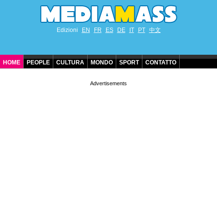
Edizioni
EN
FR
ES
DE
IT
PT
中文
HOME
PEOPLE
CULTURA
MONDO
SPORT
CONTATTO