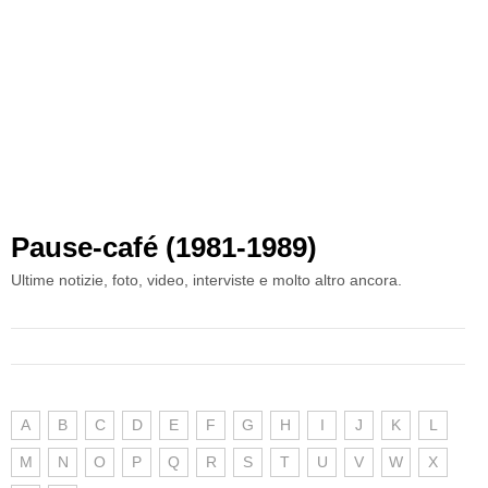
Pause-café (1981-1989)
Ultime notizie, foto, video, interviste e molto altro ancora.
A
B
C
D
E
F
G
H
I
J
K
L
M
N
O
P
Q
R
S
T
U
V
W
X