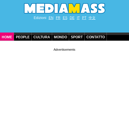
Edizioni
EN
FR
ES
DE
IT
PT
中文
HOME
PEOPLE
CULTURA
MONDO
SPORT
CONTATTO