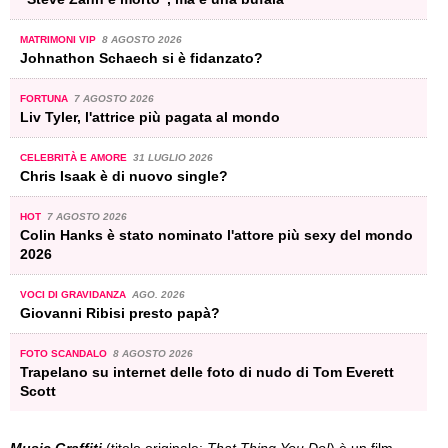
MATRIMONI VIP
8 AGOSTO 2026
Johnathon Schaech si è fidanzato?
FORTUNA
7 AGOSTO 2026
Liv Tyler, l'attrice più pagata al mondo
CELEBRITÀ E AMORE
31 LUGLIO 2026
Chris Isaak è di nuovo single?
HOT
7 AGOSTO 2026
Colin Hanks è stato nominato l'attore più sexy del mondo
2026
VOCI DI GRAVIDANZA
AGO. 2026
Giovanni Ribisi presto papà?
FOTO SCANDALO
8 AGOSTO 2026
Trapelano su internet delle foto di nudo di Tom Everett
Scott
Music Graffiti
(titolo originale:
That Thing You Do!
) è un film