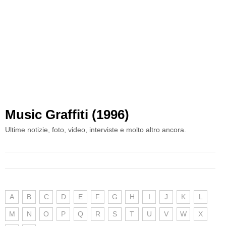
Music Graffiti (1996)
Ultime notizie, foto, video, interviste e molto altro ancora.
A
B
C
D
E
F
G
H
I
J
K
L
M
N
O
P
Q
R
S
T
U
V
W
X