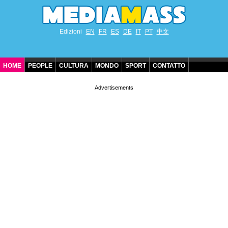
Edizioni
EN
FR
ES
DE
IT
PT
中文
HOME
PEOPLE
CULTURA
MONDO
SPORT
CONTATTO