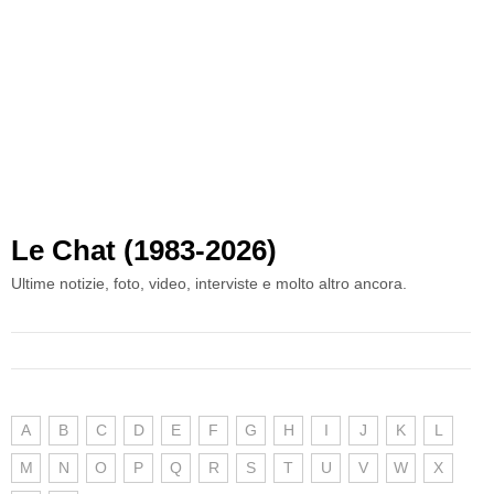
Le Chat (1983-2026)
Ultime notizie, foto, video, interviste e molto altro ancora.
A
B
C
D
E
F
G
H
I
J
K
L
M
N
O
P
Q
R
S
T
U
V
W
X