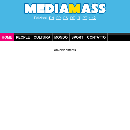
Edizioni
EN
FR
ES
DE
IT
PT
中文
HOME
PEOPLE
CULTURA
MONDO
SPORT
CONTATTO