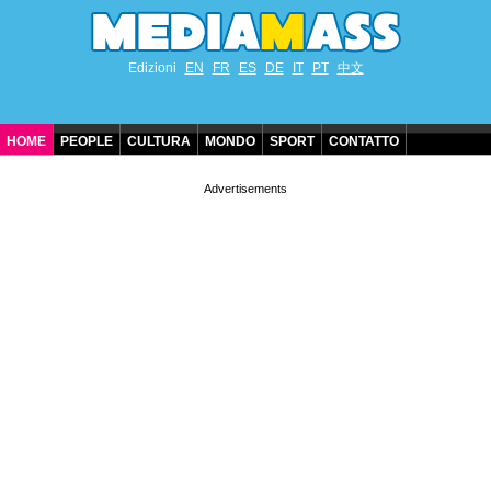
Edizioni
EN
FR
ES
DE
IT
PT
中文
HOME
PEOPLE
CULTURA
MONDO
SPORT
CONTATTO