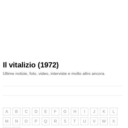
Il vitalizio (1972)
Ultime notizie, foto, video, interviste e molto altro ancora.
A
B
C
D
E
F
G
H
I
J
K
L
M
N
O
P
Q
R
S
T
U
V
W
X