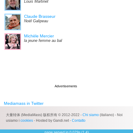
Louis Martinet
Claude Brasseur
Noël Galipeau
Michèle Mercier
la jeune femme au bal
Mediamass in Twitter
大量转体 (MediaMass) 版权所有 © 2012-2022 -
Chi siamo
(italiano) - Noi
usiamo i
cookies
- Hosted by Gandi.net -
Contatto
page served in 0.079s (1,4)