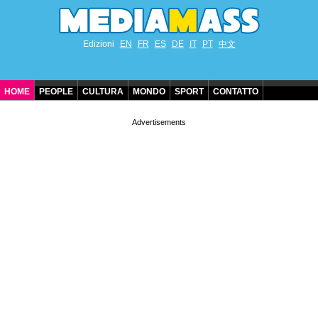
Edizioni
EN
FR
ES
DE
IT
PT
中文
HOME
PEOPLE
CULTURA
MONDO
SPORT
CONTATTO