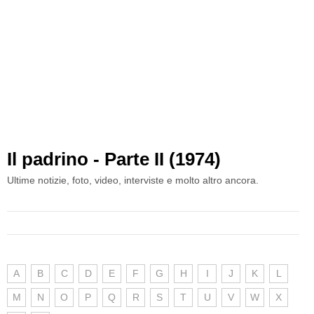
Il padrino - Parte II (1974)
Ultime notizie, foto, video, interviste e molto altro ancora.
A
B
C
D
E
F
G
H
I
J
K
L
M
N
O
P
Q
R
S
T
U
V
W
X