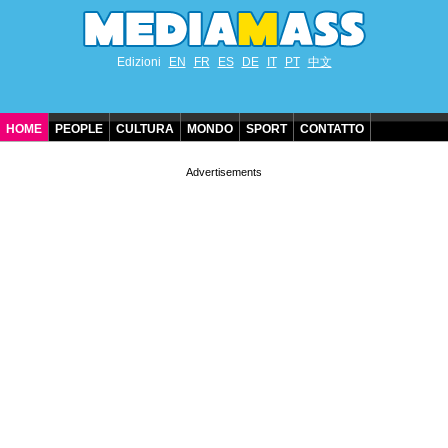
Edizioni
EN
FR
ES
DE
IT
PT
中文
HOME
PEOPLE
CULTURA
MONDO
SPORT
CONTATTO