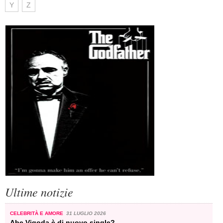
Y
Z
Ultime notizie
CELEBRITÀ E AMORE
31 LUGLIO 2026
Abe Vigoda è di nuovo single?