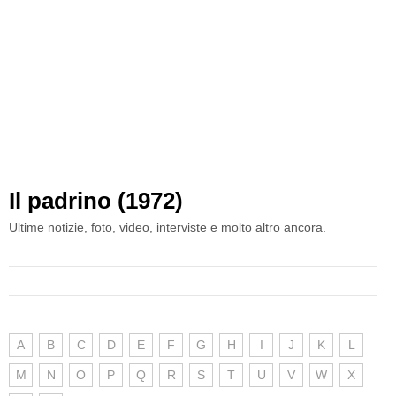
Il padrino (1972)
Ultime notizie, foto, video, interviste e molto altro ancora.
A
B
C
D
E
F
G
H
I
J
K
L
M
N
O
P
Q
R
S
T
U
V
W
X