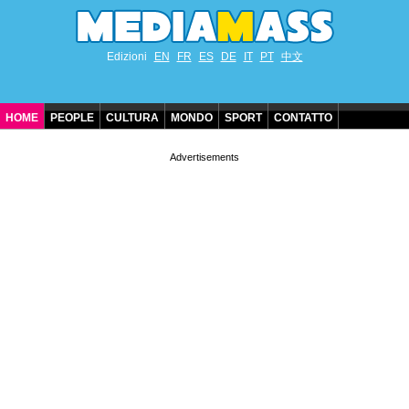
Edizioni
EN
FR
ES
DE
IT
PT
中文
HOME
PEOPLE
CULTURA
MONDO
SPORT
CONTATTO