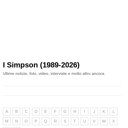
I Simpson (1989-2026)
Ultime notizie, foto, video, interviste e molto altro ancora.
A
B
C
D
E
F
G
H
I
J
K
L
M
N
O
P
Q
R
S
T
U
V
W
X