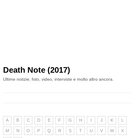
Death Note (2017)
Ultime notizie, foto, video, interviste e molto altro ancora.
A
B
C
D
E
F
G
H
I
J
K
L
M
N
O
P
Q
R
S
T
U
V
W
X