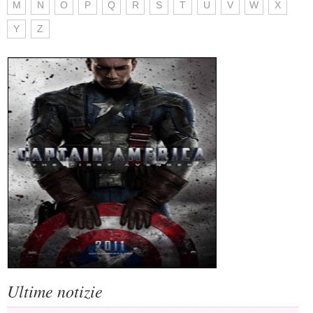
M
N
O
P
Q
R
S
T
U
V
W
X
Y
Z
Ultime notizie