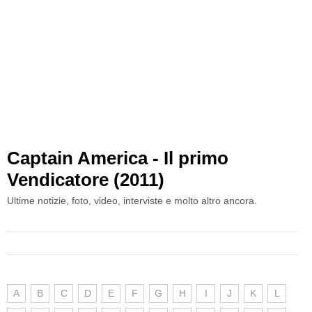
Captain America - Il primo
Vendicatore (2011)
Ultime notizie, foto, video, interviste e molto altro ancora.
A
B
C
D
E
F
G
H
I
J
K
L