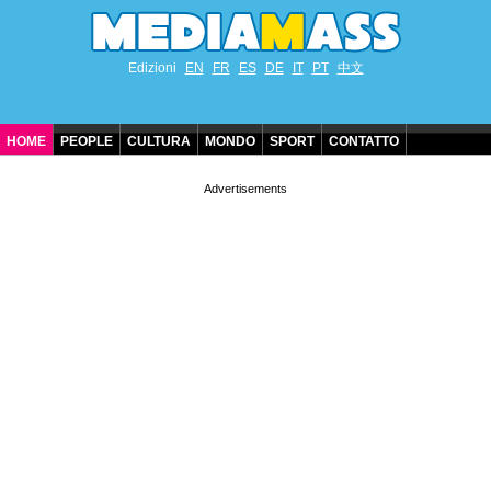
Edizioni
EN
FR
ES
DE
IT
PT
中文
HOME
PEOPLE
CULTURA
MONDO
SPORT
CONTATTO