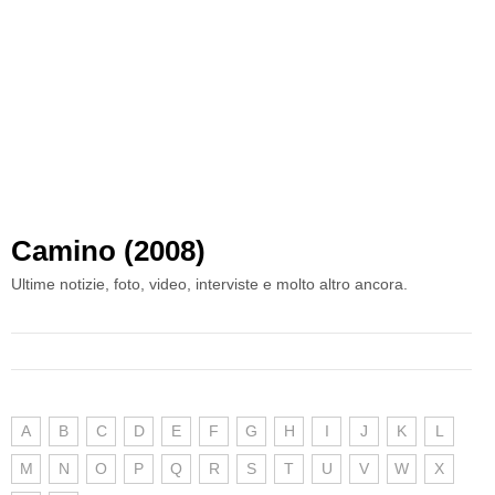
Camino (2008)
Ultime notizie, foto, video, interviste e molto altro ancora.
A
B
C
D
E
F
G
H
I
J
K
L
M
N
O
P
Q
R
S
T
U
V
W
X