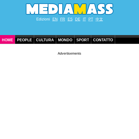
Edizioni
EN
FR
ES
DE
IT
PT
中文
HOME
PEOPLE
CULTURA
MONDO
SPORT
CONTATTO