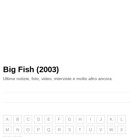
Big Fish (2003)
Ultime notizie, foto, video, interviste e molto altro ancora.
A
B
C
D
E
F
G
H
I
J
K
L
M
N
O
P
Q
R
S
T
U
V
W
X