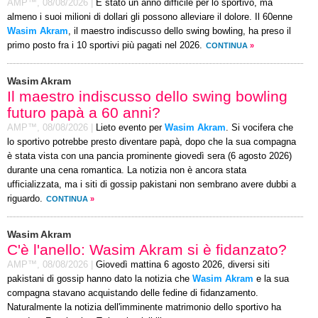
AMP™,
08/08/2026
|
È stato un anno difficile per lo sportivo, ma
almeno i suoi milioni di dollari gli possono alleviare il dolore. Il 60enne
Wasim Akram
, il maestro indiscusso dello swing bowling, ha preso il
primo posto fra i 10 sportivi più pagati nel 2026.
CONTINUA
»
Wasim Akram
Il maestro indiscusso dello swing bowling
futuro papà a 60 anni?
AMP™,
08/08/2026
|
Lieto evento per
Wasim Akram
. Si vocifera che
lo sportivo potrebbe presto diventare papà, dopo che la sua compagna
è stata vista con una pancia prominente giovedì sera (6 agosto 2026)
durante una cena romantica. La notizia non è ancora stata
ufficializzata, ma i siti di gossip pakistani non sembrano avere dubbi a
riguardo.
CONTINUA
»
Wasim Akram
C'è l'anello: Wasim Akram si è fidanzato?
AMP™,
08/08/2026
|
Giovedì mattina 6 agosto 2026, diversi siti
pakistani di gossip hanno dato la notizia che
Wasim Akram
e la sua
compagna stavano acquistando delle fedine di fidanzamento.
Naturalmente la notizia dell'imminente matrimonio dello sportivo ha