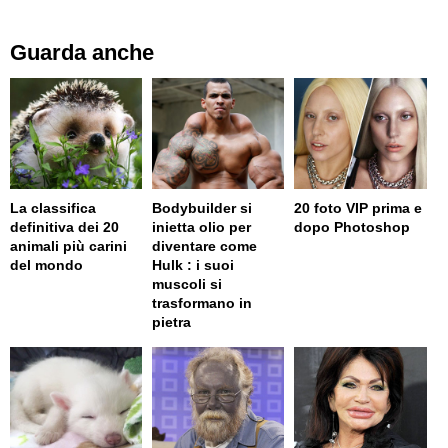
Guarda anche
La classifica
Bodybuilder si
20 foto VIP prima e
definitiva dei 20
inietta olio per
dopo Photoshop
animali più carini
diventare come
del mondo
Hulk : i suoi
muscoli si
trasformano in
pietra