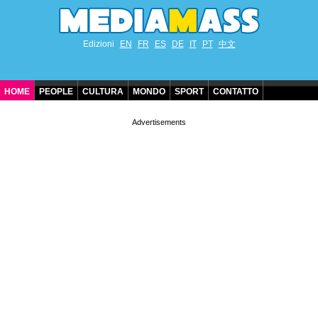
Edizioni
EN
FR
ES
DE
IT
PT
中文
HOME
PEOPLE
CULTURA
MONDO
SPORT
CONTATTO