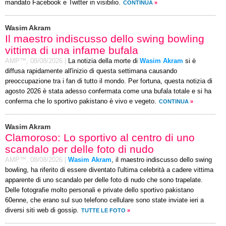
mandato Facebook e Twitter in visibilio.
CONTINUA
»
Wasim Akram
Il maestro indiscusso dello swing bowling
vittima di una infame bufala
AMP™,
08/08/2026
|
La notizia della morte di
Wasim Akram
si è
diffusa rapidamente all'inizio di questa settimana causando
preoccupazione tra i fan di tutto il mondo. Per fortuna, questa notizia di
agosto 2026 è stata adesso confermata come una bufala totale e si ha
conferma che lo sportivo pakistano è vivo e vegeto.
CONTINUA
»
Wasim Akram
Clamoroso: Lo sportivo al centro di uno
scandalo per delle foto di nudo
AMP™,
08/08/2026
|
Wasim Akram
, il maestro indiscusso dello swing
bowling, ha riferito di essere diventato l'ultima celebrità a cadere vittima
apparente di uno scandalo per delle foto di nudo che sono trapelate.
Delle fotografie molto personali e private dello sportivo pakistano
60enne, che erano sul suo telefono cellulare sono state inviate ieri a
diversi siti web di gossip.
TUTTE LE FOTO
»