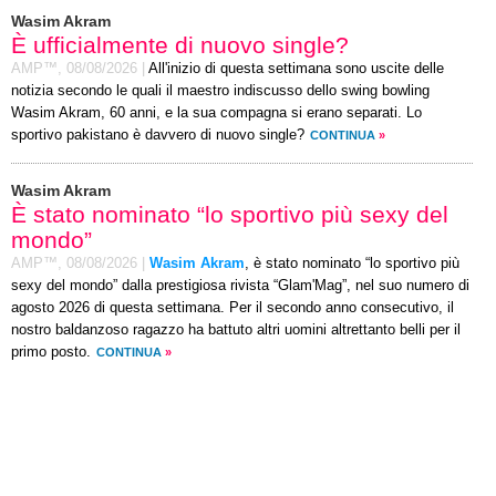
Wasim Akram
È ufficialmente di nuovo single?
AMP™,
08/08/2026
|
All'inizio di questa settimana sono uscite delle
notizia secondo le quali il maestro indiscusso dello swing bowling
Wasim Akram, 60 anni, e la sua compagna si erano separati. Lo
sportivo pakistano è davvero di nuovo single?
CONTINUA
»
Wasim Akram
È stato nominato “lo sportivo più sexy del
mondo”
AMP™,
08/08/2026
|
Wasim Akram
, è stato nominato “lo sportivo più
sexy del mondo” dalla prestigiosa rivista “Glam'Mag”, nel suo numero di
agosto 2026 di questa settimana. Per il secondo anno consecutivo, il
nostro baldanzoso ragazzo ha battuto altri uomini altrettanto belli per il
primo posto.
CONTINUA
»