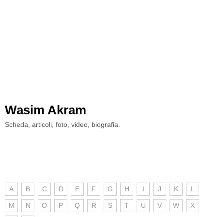
Wasim Akram
Scheda, articoli, foto, video, biografia.
A
B
C
D
E
F
G
H
I
J
K
L
M
N
O
P
Q
R
S
T
U
V
W
X