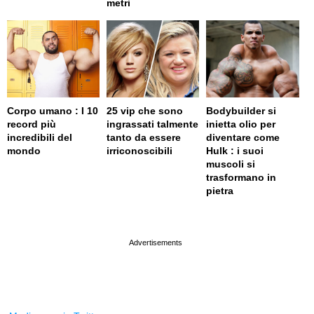
metri
Corpo umano : I 10
25 vip che sono
Bodybuilder si
record più
ingrassati talmente
inietta olio per
incredibili del
tanto da essere
diventare come
mondo
irriconoscibili
Hulk : i suoi
muscoli si
trasformano in
pietra
page served in 0.003s (0,4)