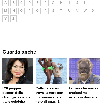
A
B
C
D
E
F
G
H
I
J
K
L
M
N
O
P
Q
R
S
T
U
V
W
X
Y
Z
Guarda anche
I 20 peggiori
Culturista nano
Uomini che non ci
disastri della
trova l'amore con
crederai ma
chirurgia estetica
un transessuale
esistono davvero
tra le celebrità
nero di quasi 2