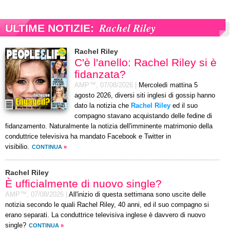
Rachel Riley
ULTIME NOTIZIE:
Rachel Riley
C'è l'anello: Rachel Riley si è
fidanzata?
AMP™,
07/08/2026
|
Mercoledì mattina 5
agosto 2026, diversi siti inglesi di gossip hanno
dato la notizia che
Rachel Riley
ed il suo
compagno stavano acquistando delle fedine di
fidanzamento. Naturalmente la notizia dell'imminente matrimonio della
conduttrice televisiva ha mandato Facebook e Twitter in
visibilio.
CONTINUA
»
Rachel Riley
È ufficialmente di nuovo single?
AMP™,
07/08/2026
|
All'inizio di questa settimana sono uscite delle
notizia secondo le quali Rachel Riley, 40 anni, ed il suo compagno si
erano separati. La conduttrice televisiva inglese è davvero di nuovo
single?
CONTINUA
»