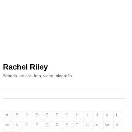
Rachel Riley
Scheda, articoli, foto, video, biografia.
A
B
C
D
E
F
G
H
I
J
K
L
M
N
O
P
Q
R
S
T
U
V
W
X