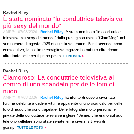
Rachel Riley
È stata nominata “la conduttrice televisiva
più sexy del mondo”
AMP™,
07/08/2026
|
Rachel Riley
, è stata nominata “la conduttrice
televisiva più sexy del mondo” dalla prestigiosa rivista “Glam'Mag”, nel
suo numero di agosto 2026 di questa settimana. Per il secondo anno
consecutivo, la nostra meravigliosa ragazza ha battuto altre donne
altrettanto belle per il primo posto.
CONTINUA
»
Rachel Riley
Clamoroso: La conduttrice televisiva al
centro di uno scandalo per delle foto di
nudo
AMP™,
07/08/2026
|
Rachel Riley
ha riferito di essere diventata
l'ultima celebrità a cadere vittima apparente di uno scandalo per delle
foto di nudo che sono trapelate. Delle fotografie molto personali e
private della conduttrice televisiva inglese 40enne, che erano sul suo
telefono cellulare sono state inviate ieri a diversi siti web di
gossip.
TUTTE LE FOTO
»