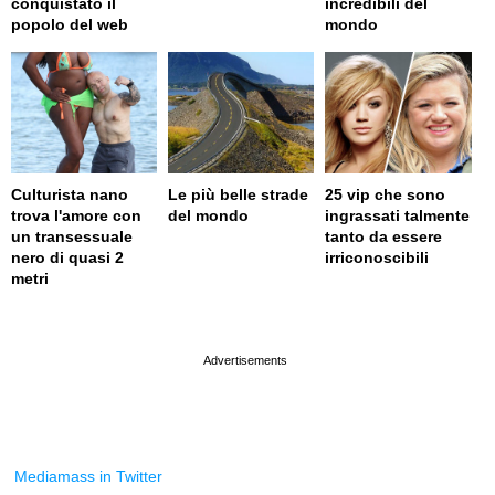
conquistato il
incredibili del
popolo del web
mondo
Culturista nano
Le più belle strade
25 vip che sono
trova l'amore con
del mondo
ingrassati talmente
un transessuale
tanto da essere
nero di quasi 2
irriconoscibili
metri
page served in 0.002s (0,4)
Mediamass in Twitter