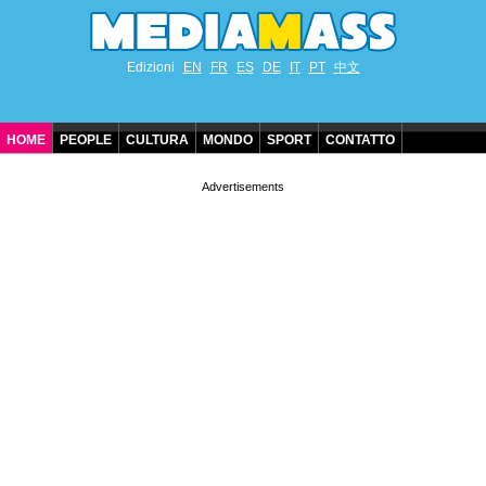
Edizioni
EN
FR
ES
DE
IT
PT
中文
HOME
PEOPLE
CULTURA
MONDO
SPORT
CONTATTO