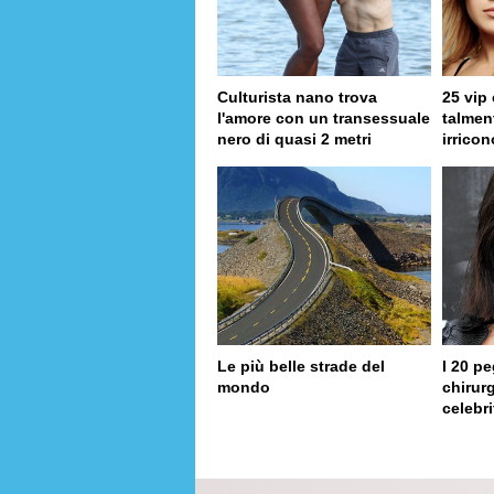
Culturista nano trova
25 vip
l'amore con un transessuale
talmen
nero di quasi 2 metri
irricon
Le più belle strade del
I 20 pe
mondo
chirurg
celebri
page