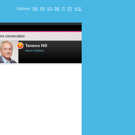
Edizioni
EN
FR
ES
DE
IT
PT
中文
anno consecutivo
4
5
Terence Hill
Mimie Mathy
attore italiano
umorista et attrice