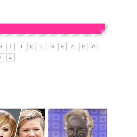
H
I
J
K
L
M
N
O
P
Q
Y
Z