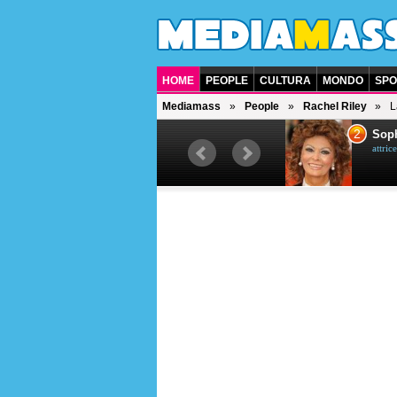
HOME
PEOPLE
CULTURA
MONDO
SPO
Mediamass
People
Rachel Riley
L
1
2
Bruce Willis
Soph
attore americano
attrice