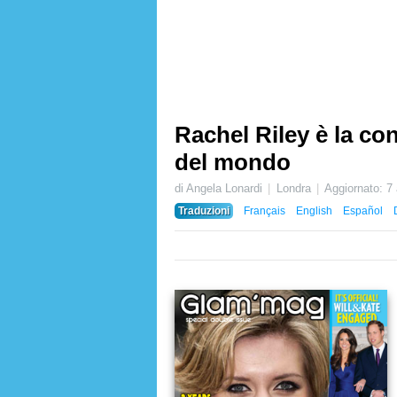
Rachel Riley è la con
del mondo
di Angela Lonardi
Londra
Aggiornato:
7
Traduzioni
Français
English
Español