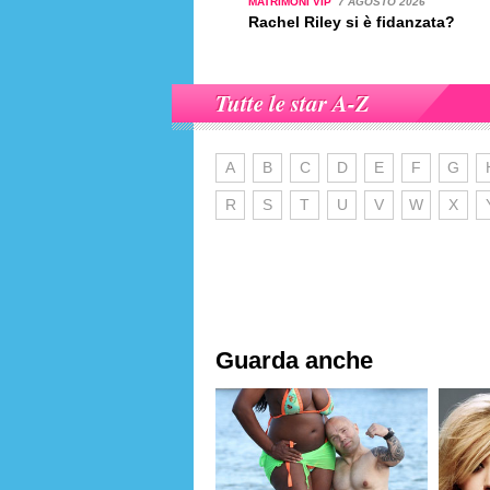
MATRIMONI VIP
7 AGOSTO 2026
Rachel Riley si è fidanzata?
Tutte le star A-Z
A
B
C
D
E
F
G
R
S
T
U
V
W
X
Guarda anche