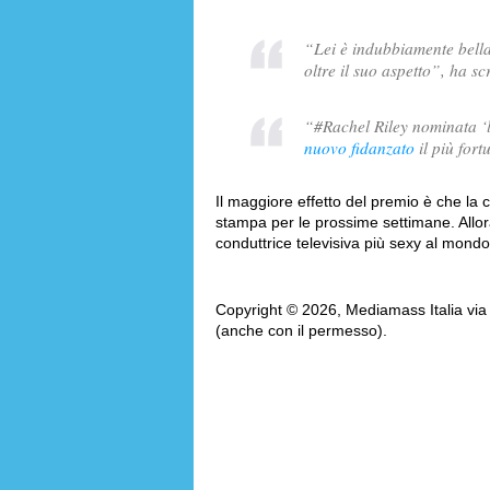
“
Lei è indubbiamente bella
oltre il suo aspetto
”, ha scr
“
#Rachel Riley nominata ‘
nuovo fidanzato
il più for
Il maggiore effetto del premio è che la 
stampa per le prossime settimane. Allo
conduttrice televisiva più sexy al mondo
Copyright © 2026, Mediamass Italia via AM
(anche con il permesso).