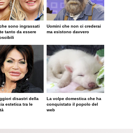
 che sono ingrassati
Uomini che non ci crederai
te tanto da essere
ma esistono davvero
oscibili
ggiori disastri della
La volpe domestica che ha
ia estetica tra le
conquistato il popolo del
tà
web
 served in 0.001s (0,4)