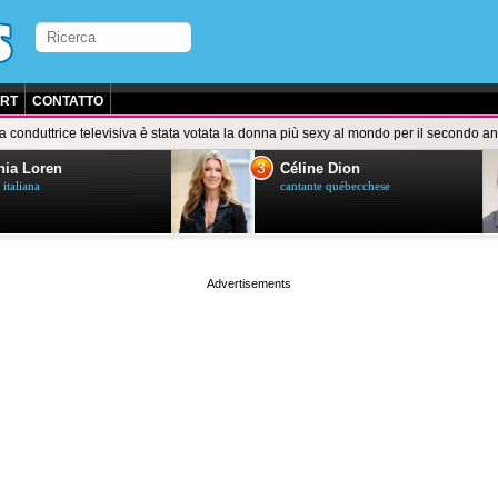
RT
CONTATTO
a conduttrice televisiva è stata votata la donna più sexy al mondo per il secondo 
3
ia Loren
Céline Dion
 italiana
cantante québecchese
page served in 0.028s (1,2)