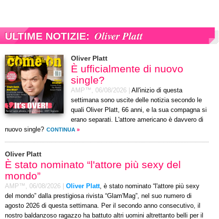
Oliver Platt
ULTIME NOTIZIE:
Oliver Platt
È ufficialmente di nuovo
single?
AMP™,
06/08/2026
|
All'inizio di questa
settimana sono uscite delle notizia secondo le
quali Oliver Platt, 66 anni, e la sua compagna si
erano separati. L'attore americano è davvero di
nuovo single?
CONTINUA
»
Oliver Platt
È stato nominato “l'attore più sexy del
mondo”
AMP™,
06/08/2026
|
Oliver Platt
, è stato nominato “l'attore più sexy
del mondo” dalla prestigiosa rivista “Glam'Mag”, nel suo numero di
agosto 2026 di questa settimana. Per il secondo anno consecutivo, il
nostro baldanzoso ragazzo ha battuto altri uomini altrettanto belli per il