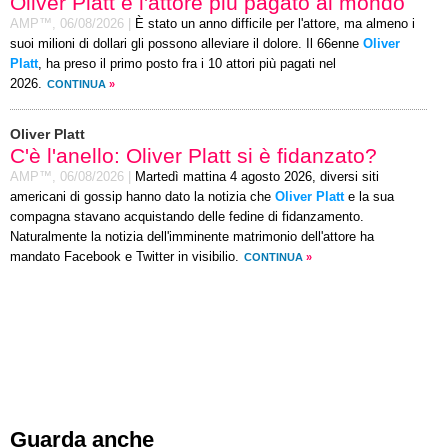
Oliver Platt è l'attore più pagato al mondo
AMP™,
06/08/2026
|
È stato un anno difficile per l'attore, ma almeno i
suoi milioni di dollari gli possono alleviare il dolore. Il 66enne
Oliver
Platt
, ha preso il primo posto fra i 10 attori più pagati nel
2026.
CONTINUA
»
Oliver Platt
C'è l'anello: Oliver Platt si è fidanzato?
AMP™,
06/08/2026
|
Martedì mattina 4 agosto 2026, diversi siti
americani di gossip hanno dato la notizia che
Oliver Platt
e la sua
compagna stavano acquistando delle fedine di fidanzamento.
Naturalmente la notizia dell'imminente matrimonio dell'attore ha
mandato Facebook e Twitter in visibilio.
CONTINUA
»
Guarda anche