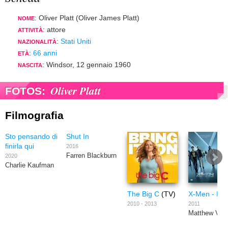
: Oliver Platt (Oliver James Platt)
NOME
: attore
ATTIVITÀ
:
Stati Uniti
NAZIONALITÀ
:
66 anni
ETÀ
: Windsor, 12 gennaio 1960
NASCITA
Oliver Platt
FOTOS:
Filmografia
Sto pensando di
Shut In
finirla qui
2016
Farren Blackburn
2020
Charlie Kaufman
The Big C
(TV)
X-Men - L'in
2010 - 2013
2011
Matthew Vau