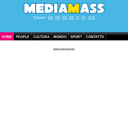
Edizioni
EN
FR
ES
DE
IT
PT
中文
HOME
PEOPLE
CULTURA
MONDO
SPORT
CONTATTO