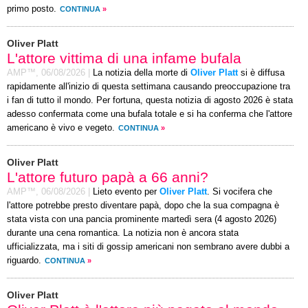
primo posto.
CONTINUA
»
Oliver Platt
L'attore vittima di una infame bufala
AMP™,
06/08/2026
|
La notizia della morte di
Oliver Platt
si è diffusa
rapidamente all'inizio di questa settimana causando preoccupazione tra
i fan di tutto il mondo. Per fortuna, questa notizia di agosto 2026 è stata
adesso confermata come una bufala totale e si ha conferma che l'attore
americano è vivo e vegeto.
CONTINUA
»
Oliver Platt
L'attore futuro papà a 66 anni?
AMP™,
06/08/2026
|
Lieto evento per
Oliver Platt
. Si vocifera che
l'attore potrebbe presto diventare papà, dopo che la sua compagna è
stata vista con una pancia prominente martedì sera (4 agosto 2026)
durante una cena romantica. La notizia non è ancora stata
ufficializzata, ma i siti di gossip americani non sembrano avere dubbi a
riguardo.
CONTINUA
»
Oliver Platt