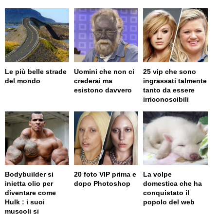
Le più belle strade
Uomini che non ci
25 vip che sono
del mondo
crederai ma
ingrassati talmente
esistono davvero
tanto da essere
irriconoscibili
Bodybuilder si
20 foto VIP prima e
La volpe
inietta olio per
dopo Photoshop
domestica che ha
diventare come
conquistato il
Hulk : i suoi
popolo del web
muscoli si