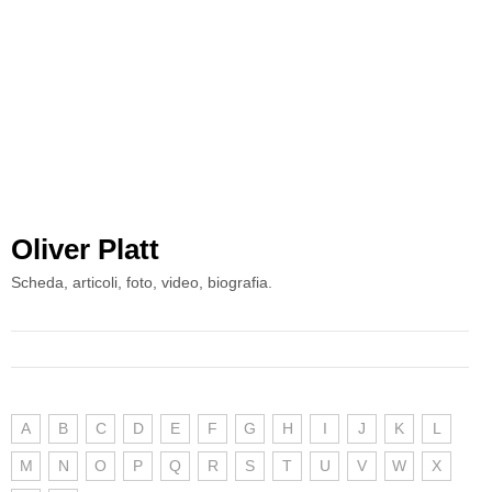
Oliver Platt
Scheda, articoli, foto, video, biografia.
A
B
C
D
E
F
G
H
I
J
K
L
M
N
O
P
Q
R
S
T
U
V
W
X