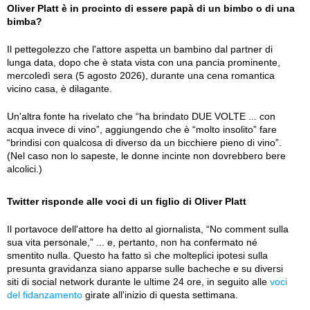
Oliver Platt è in procinto di essere papà di un bimbo o di una
bimba?
Il pettegolezzo che l'attore aspetta un bambino dal partner di
lunga data, dopo che è stata vista con una pancia prominente,
mercoledì sera (5 agosto 2026), durante una cena romantica
vicino casa, è dilagante.
Un'altra fonte ha rivelato che “ha brindato DUE VOLTE ... con
acqua invece di vino”, aggiungendo che è “molto insolito” fare
“brindisi con qualcosa di diverso da un bicchiere pieno di vino”.
(Nel caso non lo sapeste, le donne incinte non dovrebbero bere
alcolici.)
Twitter risponde alle voci di un figlio di Oliver Platt
Il portavoce dell'attore ha detto al giornalista, “No comment sulla
sua vita personale,” ... e, pertanto, non ha confermato né
smentito nulla. Questo ha fatto sì che molteplici ipotesi sulla
presunta gravidanza siano apparse sulle bacheche e su diversi
siti di social network durante le ultime 24 ore, in seguito alle
voci
del fidanzamento
girate all'inizio di questa settimana.