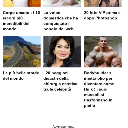
Corpo umano : I 10
La volpe
20 foto VIP prima e
record più
domestica che ha
dopo Photoshop
incredibili del
conquistato il
mondo
popolo del web
Le più belle strade
I 20 peggiori
Bodybuilder si
del mondo
disastri della
inietta olio per
chirurgia estetica
diventare come
tra le celebrità
Hulk : i suoi
muscoli si
trasformano in
pietra
page served in 0.002s (0,4)