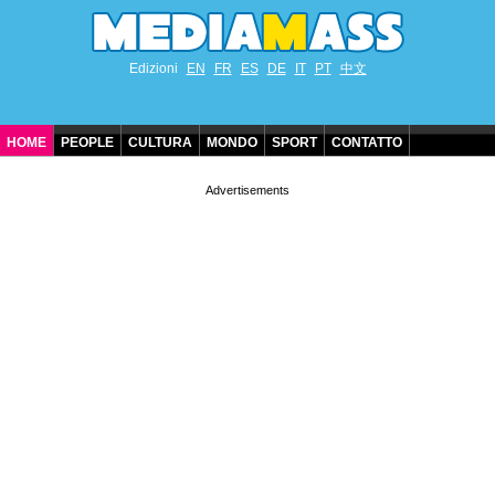
Edizioni
EN
FR
ES
DE
IT
PT
中文
HOME
PEOPLE
CULTURA
MONDO
SPORT
CONTATTO