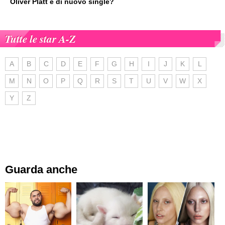
Oliver Platt è di nuovo single?
Tutte le star A-Z
A
B
C
D
E
F
G
H
I
J
K
L
M
N
O
P
Q
R
S
T
U
V
W
X
Y
Z
Guarda anche