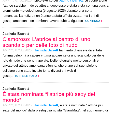
AMP™,
07/08/2026
|
Lieto evento per
Jacinda Barrett
. Si vocifera che
l'attrice sarebbe in dolce attesa, dopo essere stata vista con una pancia
prominente mercoledì sera (5 agosto 2026) durante una cena
romantica. La notizia non è ancora stata ufficializzata, ma i siti di
gossip americani non sembrano avere dubbi a riguardo.
CONTINUA
»
Jacinda Barrett
Clamoroso: L'attrice al centro di uno
scandalo per delle foto di nudo
AMP™,
07/08/2026
|
Jacinda Barrett
ha riferito di essere diventata
l'ultima celebrità a cadere vittima apparente di uno scandalo per delle
foto di nudo che sono trapelate. Delle fotografie molto personali e
private dell'attrice americana 54enne, che erano sul suo telefono
cellulare sono state inviate ieri a diversi siti web di
gossip.
TUTTE LE FOTO
»
Jacinda Barrett
È stata nominata “l'attrice più sexy del
mondo”
AMP™,
07/08/2026
|
Jacinda Barrett
, è stata nominata “l'attrice più
sexy del mondo” dalla prestigiosa rivista “Glam'Mag”, nel suo numero di