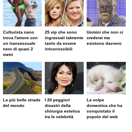
Culturista nano
25 vip che sono
Uomini che non ci
trova l'amore con
ingrassati talmente
crederai ma
un transessuale
tanto da essere
esistono davvero
nero di quasi 2
irriconoscibili
metri
Le più belle strade
I 20 peggiori
La volpe
del mondo
disastri della
domestica che ha
chirurgia estetica
conquistato il
tra le celebrità
popolo del web
page served in 0.001s (0,4)