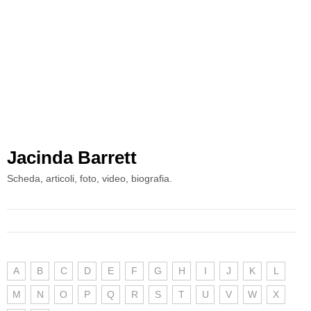
Jacinda Barrett
Scheda, articoli, foto, video, biografia.
A
B
C
D
E
F
G
H
I
J
K
L
M
N
O
P
Q
R
S
T
U
V
W
X