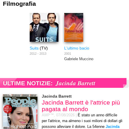
Filmografia
Suits
(TV)
L'ultimo bacio
2012 - 2013
2001
Gabriele Muccino
Jacinda Barrett
ULTIME NOTIZIE:
Jacinda Barrett
Jacinda Barrett è l'attrice più
pagata al mondo
AMP™,
07/08/2026
|
È stato un anno difficile
per l'attrice, ma almeno i suoi milioni di dollari gli
possono alleviare il dolore. La 54enne
Jacinda