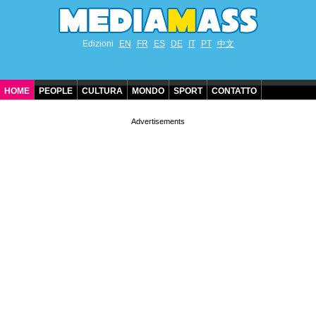
Edizioni
EN
FR
ES
DE
IT
PT
中文
HOME
PEOPLE
CULTURA
MONDO
SPORT
CONTATTO