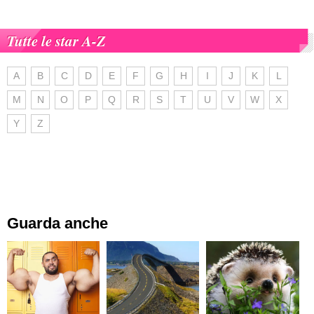
Tutte le star A-Z
A
B
C
D
E
F
G
H
I
J
K
L
M
N
O
P
Q
R
S
T
U
V
W
X
Y
Z
Guarda anche