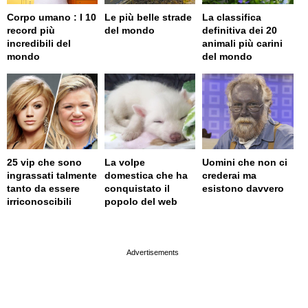
Corpo umano : I 10
Le più belle strade
La classifica
record più
del mondo
definitiva dei 20
incredibili del
animali più carini
mondo
del mondo
25 vip che sono
La volpe
Uomini che non ci
ingrassati talmente
domestica che ha
crederai ma
tanto da essere
conquistato il
esistono davvero
irriconoscibili
popolo del web
page served in 0.002s (0,4)