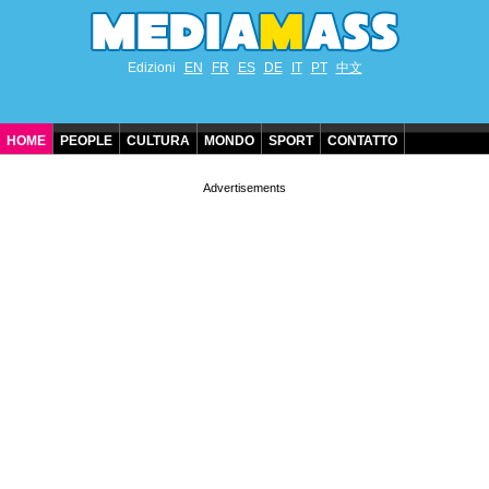
Edizioni
EN
FR
ES
DE
IT
PT
中文
HOME
PEOPLE
CULTURA
MONDO
SPORT
CONTATTO