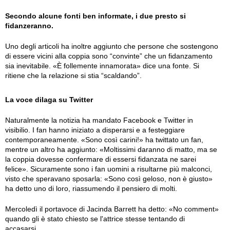
Secondo alcune fonti ben informate, i due presto si
fidanzeranno.
Uno degli articoli ha inoltre aggiunto che persone che sostengono
di essere vicini alla coppia sono “convinte” che un fidanzamento
sia inevitabile. «È follemente innamorata» dice una fonte. Si
ritiene che la relazione si stia “scaldando”.
La voce dilaga su Twitter
Naturalmente la notizia ha mandato Facebook e Twitter in
visibilio. I fan hanno iniziato a disperarsi e a festeggiare
contemporaneamente. «Sono così carini!» ha twittato un fan,
mentre un altro ha aggiunto: «Moltissimi daranno di matto, ma se
la coppia dovesse confermare di essersi fidanzata ne sarei
felice». Sicuramente sono i fan uomini a risultarne più malconci,
visto che speravano sposarla: «Sono così geloso, non è giusto»
ha detto uno di loro, riassumendo il pensiero di molti.
Mercoledì il portavoce di Jacinda Barrett ha detto: «No comment»
quando gli è stato chiesto se l'attrice stesse tentando di
accasarsi.