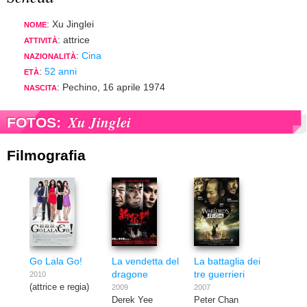
: Xu Jinglei
NOME
: attrice
ATTIVITÀ
:
Cina
NAZIONALITÀ
:
52 anni
ETÀ
: Pechino, 16 aprile 1974
NASCITA
Xu Jinglei
FOTOS:
Filmografia
Go Lala Go!
La vendetta del
La battaglia dei
dragone
tre guerrieri
2010
(attrice e regia)
2009
2007
Derek Yee
Peter Chan