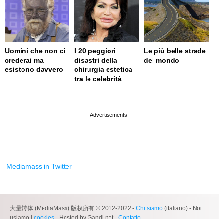
Uomini che non ci
I 20 peggiori
Le più belle strade
crederai ma
disastri della
del mondo
esistono davvero
chirurgia estetica
tra le celebrità
page served in 0.001s (0,4)
Mediamass in Twitter
大量转体 (MediaMass) 版权所有 © 2012-2022 -
Chi siamo
(italiano) - Noi
usiamo i
cookies
- Hosted by Gandi.net -
Contatto