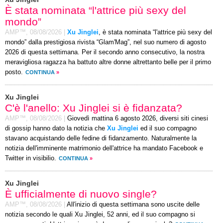
È stata nominata “l'attrice più sexy del
mondo”
AMP™,
08/08/2026
|
Xu Jinglei
, è stata nominata “l'attrice più sexy del
mondo” dalla prestigiosa rivista “Glam'Mag”, nel suo numero di agosto
2026 di questa settimana. Per il secondo anno consecutivo, la nostra
meravigliosa ragazza ha battuto altre donne altrettanto belle per il primo
posto.
CONTINUA
»
Xu Jinglei
C'è l'anello: Xu Jinglei si è fidanzata?
AMP™,
08/08/2026
|
Giovedì mattina 6 agosto 2026, diversi siti cinesi
di gossip hanno dato la notizia che
Xu Jinglei
ed il suo compagno
stavano acquistando delle fedine di fidanzamento. Naturalmente la
notizia dell'imminente matrimonio dell'attrice ha mandato Facebook e
Twitter in visibilio.
CONTINUA
»
Xu Jinglei
È ufficialmente di nuovo single?
AMP™,
08/08/2026
|
All'inizio di questa settimana sono uscite delle
notizia secondo le quali Xu Jinglei, 52 anni, ed il suo compagno si