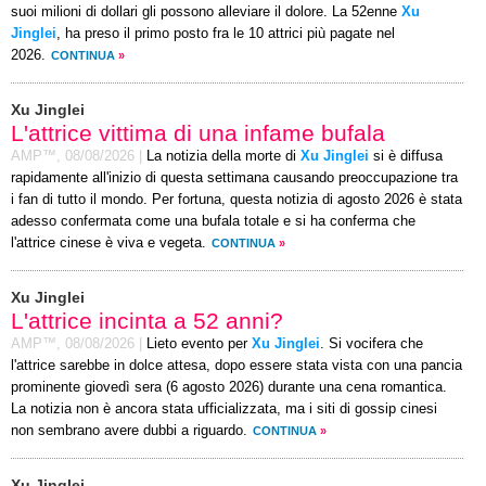
suoi milioni di dollari gli possono alleviare il dolore. La 52enne
Xu
Jinglei
, ha preso il primo posto fra le 10 attrici più pagate nel
2026.
CONTINUA
»
Xu Jinglei
L'attrice vittima di una infame bufala
AMP™,
08/08/2026
|
La notizia della morte di
Xu Jinglei
si è diffusa
rapidamente all'inizio di questa settimana causando preoccupazione tra
i fan di tutto il mondo. Per fortuna, questa notizia di agosto 2026 è stata
adesso confermata come una bufala totale e si ha conferma che
l'attrice cinese è viva e vegeta.
CONTINUA
»
Xu Jinglei
L'attrice incinta a 52 anni?
AMP™,
08/08/2026
|
Lieto evento per
Xu Jinglei
. Si vocifera che
l'attrice sarebbe in dolce attesa, dopo essere stata vista con una pancia
prominente giovedì sera (6 agosto 2026) durante una cena romantica.
La notizia non è ancora stata ufficializzata, ma i siti di gossip cinesi
non sembrano avere dubbi a riguardo.
CONTINUA
»
Xu Jinglei