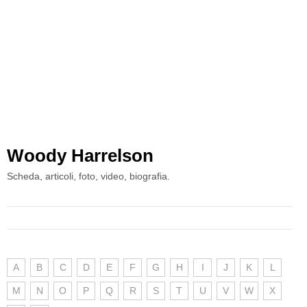
Woody Harrelson
Scheda, articoli, foto, video, biografia.
A
B
C
D
E
F
G
H
I
J
K
L
M
N
O
P
Q
R
S
T
U
V
W
X