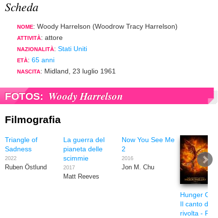
Scheda
: Woody Harrelson (Woodrow Tracy Harrelson)
NOME
: attore
ATTIVITÀ
:
Stati Uniti
NAZIONALITÀ
:
65 anni
ETÀ
: Midland, 23 luglio 1961
NASCITA
Woody Harrelson
FOTOS:
Filmografia
Triangle of
La guerra del
Now You See Me
Sadness
pianeta delle
2
scimmie
2022
2016
Ruben Östlund
Jon M. Chu
2017
Matt Reeves
Hunger Gam
Il canto dell
rivolta - Part