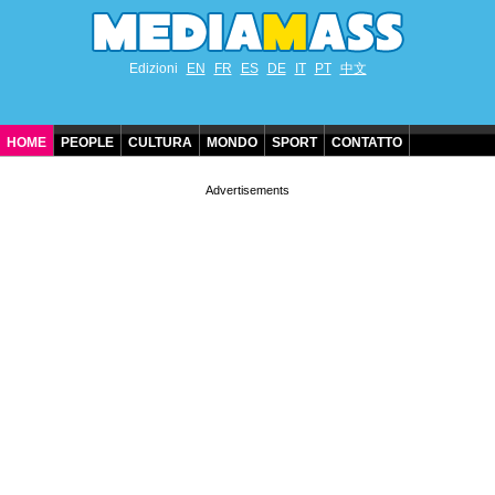
Edizioni
EN
FR
ES
DE
IT
PT
中文
HOME
PEOPLE
CULTURA
MONDO
SPORT
CONTATTO