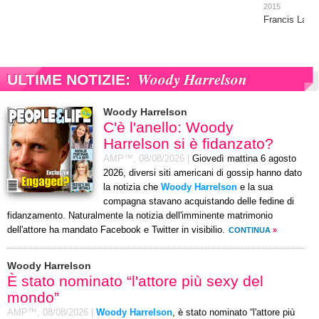
2015
Francis Lawr
Woody Harrelson
ULTIME NOTIZIE:
Woody Harrelson
C'è l'anello: Woody
Harrelson si è fidanzato?
AMP™,
08/08/2026
|
Giovedì mattina 6 agosto
2026, diversi siti americani di gossip hanno dato
la notizia che
Woody Harrelson
e la sua
compagna stavano acquistando delle fedine di
fidanzamento. Naturalmente la notizia dell'imminente matrimonio
dell'attore ha mandato Facebook e Twitter in visibilio.
CONTINUA
»
Woody Harrelson
È stato nominato “l'attore più sexy del
mondo”
AMP™,
08/08/2026
|
Woody Harrelson
, è stato nominato “l'attore più