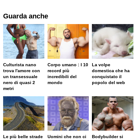
Guarda anche
Culturista nano
Corpo umano : I 10
La volpe
trova l'amore con
record più
domestica che ha
un transessuale
incredibili del
conquistato il
nero di quasi 2
mondo
popolo del web
metri
Le più belle strade
Uomini che non ci
Bodybuilder si