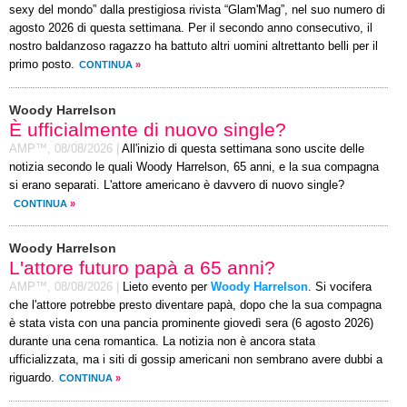
sexy del mondo” dalla prestigiosa rivista “Glam'Mag”, nel suo numero di
agosto 2026 di questa settimana. Per il secondo anno consecutivo, il
nostro baldanzoso ragazzo ha battuto altri uomini altrettanto belli per il
primo posto.
CONTINUA
»
Woody Harrelson
È ufficialmente di nuovo single?
AMP™,
08/08/2026
|
All'inizio di questa settimana sono uscite delle
notizia secondo le quali Woody Harrelson, 65 anni, e la sua compagna
si erano separati. L'attore americano è davvero di nuovo single?
CONTINUA
»
Woody Harrelson
L'attore futuro papà a 65 anni?
AMP™,
08/08/2026
|
Lieto evento per
Woody Harrelson
. Si vocifera
che l'attore potrebbe presto diventare papà, dopo che la sua compagna
è stata vista con una pancia prominente giovedì sera (6 agosto 2026)
durante una cena romantica. La notizia non è ancora stata
ufficializzata, ma i siti di gossip americani non sembrano avere dubbi a
riguardo.
CONTINUA
»