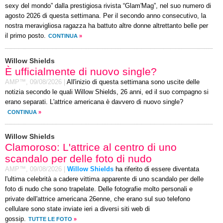
sexy del mondo” dalla prestigiosa rivista “Glam'Mag”, nel suo numero di
agosto 2026 di questa settimana. Per il secondo anno consecutivo, la
nostra meravigliosa ragazza ha battuto altre donne altrettanto belle per
il primo posto.
CONTINUA
»
Willow Shields
È ufficialmente di nuovo single?
AMP™,
09/08/2026
|
All'inizio di questa settimana sono uscite delle
notizia secondo le quali Willow Shields, 26 anni, ed il suo compagno si
erano separati. L'attrice americana è davvero di nuovo single?
CONTINUA
»
Willow Shields
Clamoroso: L'attrice al centro di uno
scandalo per delle foto di nudo
AMP™,
09/08/2026
|
Willow Shields
ha riferito di essere diventata
l'ultima celebrità a cadere vittima apparente di uno scandalo per delle
foto di nudo che sono trapelate. Delle fotografie molto personali e
private dell'attrice americana 26enne, che erano sul suo telefono
cellulare sono state inviate ieri a diversi siti web di
gossip.
TUTTE LE FOTO
»