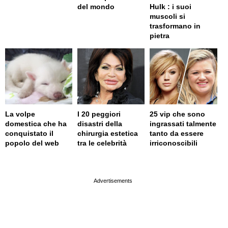
del mondo
Hulk : i suoi
muscoli si
trasformano in
pietra
La volpe
I 20 peggiori
25 vip che sono
domestica che ha
disastri della
ingrassati talmente
conquistato il
chirurgia estetica
tanto da essere
popolo del web
tra le celebrità
irriconoscibili
page served in 0.002s (0,4)