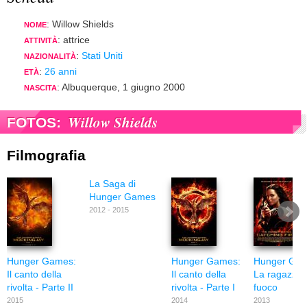
: Willow Shields
NOME
: attrice
ATTIVITÀ
:
Stati Uniti
NAZIONALITÀ
:
26 anni
ETÀ
: Albuquerque, 1 giugno 2000
NASCITA
Willow Shields
FOTOS:
Filmografia
La Saga di
Hunger Games
2012 - 2015
Hunger Games:
Hunger Games:
Hunger Gam
Il canto della
Il canto della
La ragazza 
rivolta - Parte II
rivolta - Parte I
fuoco
2015
2014
2013