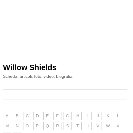
Willow Shields
Scheda, articoli, foto, video, biografia.
A
B
C
D
E
F
G
H
I
J
K
L
M
N
O
P
Q
R
S
T
U
V
W
X