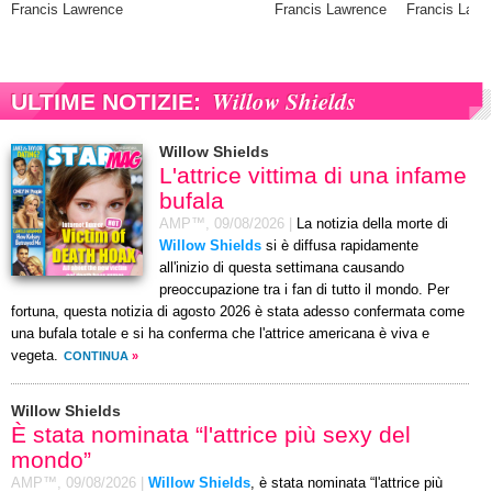
Francis Lawrence
Francis Lawrence
Francis Lawr
Willow Shields
ULTIME NOTIZIE:
Willow Shields
L'attrice vittima di una infame
bufala
AMP™,
09/08/2026
|
La notizia della morte di
Willow Shields
si è diffusa rapidamente
all'inizio di questa settimana causando
preoccupazione tra i fan di tutto il mondo. Per
fortuna, questa notizia di agosto 2026 è stata adesso confermata come
una bufala totale e si ha conferma che l'attrice americana è viva e
vegeta.
CONTINUA
»
Willow Shields
È stata nominata “l'attrice più sexy del
mondo”
AMP™,
09/08/2026
|
Willow Shields
, è stata nominata “l'attrice più