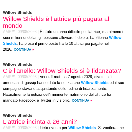
Willow Shields
Willow Shields è l'attrice più pagata al
mondo
AMP™,
09/08/2026
|
È stato un anno difficile per l'attrice, ma almeno i
suoi milioni di dollari gli possono alleviare il dolore. La 26enne
Willow
Shields
, ha preso il primo posto fra le 10 attrici più pagate nel
2026.
CONTINUA
»
Willow Shields
C'è l'anello: Willow Shields si è fidanzata?
AMP™,
09/08/2026
|
Venerdì mattina 7 agosto 2026, diversi siti
americani di gossip hanno dato la notizia che
Willow Shields
ed il suo
compagno stavano acquistando delle fedine di fidanzamento.
Naturalmente la notizia dell'imminente matrimonio dell'attrice ha
mandato Facebook e Twitter in visibilio.
CONTINUA
»
Willow Shields
L'attrice incinta a 26 anni?
AMP™,
09/08/2026
|
Lieto evento per
Willow Shields
. Si vocifera che