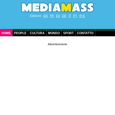
Edizioni
EN
FR
ES
DE
IT
PT
中文
HOME
PEOPLE
CULTURA
MONDO
SPORT
CONTATTO