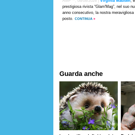
AMP™,
08/08/2026
|
Virginia Madsen
, 
prestigiosa rivista “Glam'Mag”, nel suo n
anno consecutivo, la nostra meravigliosa r
posto.
CONTINUA
»
Guarda anche