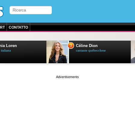
RT
CONTATTO
3
ia Loren
Céline Dion
 italiana
cantante québecchese
page served in 0.025s (1,2)