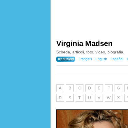
Virginia Madsen
Scheda, articoli, foto, video, biografia.
Traduzioni
Français
English
Español
A
B
C
D
E
F
G
R
S
T
U
V
W
X