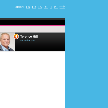
Edizioni
EN
FR
ES
DE
IT
PT
中文
4
5
Terence Hill
Mimie Mathy
attore italiano
umorista et attrice