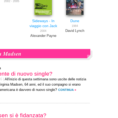
2002 - 2005
Sideways - In
Dune
viaggio con Jack
1984
David Lynch
2004
Alexander Payne
a Madsen
n
ente di nuovo single?
26
|
All'inizio di questa settimana sono uscite delle notizia
irginia Madsen, 64 anni, ed il suo compagno si erano
e americana è davvero di nuovo single?
CONTINUA
»
sen si è fidanzata?