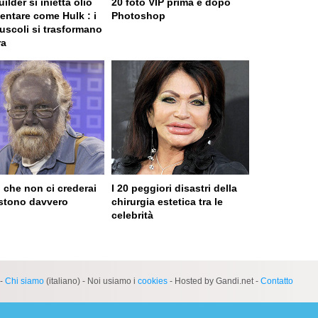
lder si inietta olio
20 foto VIP prima e dopo
ventare come Hulk : i
Photoshop
uscoli si trasformano
ra
 che non ci crederai
I 20 peggiori disastri della
stono davvero
chirurgia estetica tra le
celebrità
 served in 0.001s (0,4)
-
Chi siamo
(italiano) - Noi usiamo i
cookies
- Hosted by Gandi.net -
Contatto