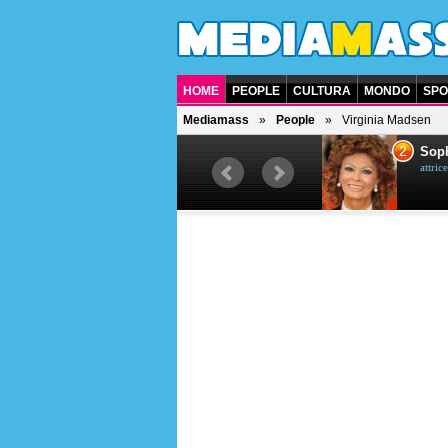
HOME
PEOPLE
CULTURA
MONDO
SPO
Mediamass
People
Virginia Madsen
1
2
Bruce Willis
Soph
attore americano
attrice