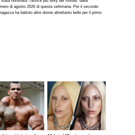
è stata nominata “l'attrice più sexy del mondo” dalla
umero di agosto 2026 di questa settimana. Per il secondo
agazza ha battuto altre donne altrettanto belle per il primo