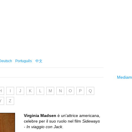
Deutsch
Português
中文
Mediama
H
I
J
K
L
M
N
O
P
Q
Y
Z
Virginia Madsen
è un'attrice americana,
celebre per il suo ruolo nel film
Sideways
- In viaggio con Jack
.