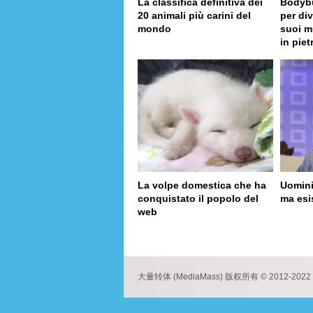
La classifica definitiva dei
Bodybui
20 animali più carini del
per di
mondo
suoi m
in piet
La volpe domestica che ha
Uomini
conquistato il popolo del
ma esi
web
page
大量转体 (MediaMass) 版权所有 © 2012-2022 