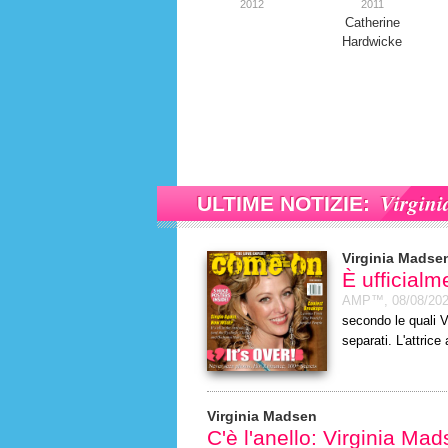
2012
2011
Catherine
Hardwicke
Virgini
ULTIME NOTIZIE:
Virginia Madse
È ufficialm
AMP™,
08/08/20
secondo le quali V
separati. L'attric
Virginia Madsen
C'è l'anello: Virginia Mad