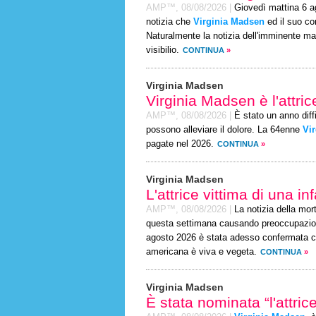
AMP™,
08/08/2026
|
Giovedì mattina 6 ag
notizia che
Virginia Madsen
ed il suo co
Naturalmente la notizia dell'imminente ma
visibilio.
CONTINUA
»
Virginia Madsen
Virginia Madsen è l'attri
AMP™,
08/08/2026
|
È stato un anno diffic
possono alleviare il dolore. La 64enne
Vi
pagate nel 2026.
CONTINUA
»
Virginia Madsen
L'attrice vittima di una i
AMP™,
08/08/2026
|
La notizia della mor
questa settimana causando preoccupazione 
agosto 2026 è stata adesso confermata co
americana è viva e vegeta.
CONTINUA
»
Virginia Madsen
È stata nominata “l'attri