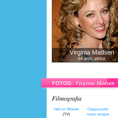
Virginia Madsen
64 anni, attrice
Virginia Madsen
FOTOS:
Filmografia
Hell on Wheels
Cappuccetto
(TV)
rosso sangue