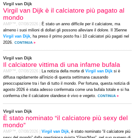
Virgil van Dijk
Virgil van Dijk è il calciatore più pagato al
mondo
AMP™,
07/08/2026
|
È stato un anno difficile per il calciatore, ma
almeno i suoi milioni di dollari gli possono alleviare il dolore. Il 35enne
Virgil van Dijk
, ha preso il primo posto fra i 10 calciatori più pagati nel
2026.
CONTINUA
»
Virgil van Dijk
Il calciatore vittima di una infame bufala
AMP™,
07/08/2026
|
La notizia della morte di
Virgil van Dijk
si è
diffusa rapidamente all'inizio di questa settimana causando
preoccupazione tra i fan di tutto il mondo. Per fortuna, questa notizia di
agosto 2026 è stata adesso confermata come una bufala totale e si ha
conferma che il calciatore olandese è vivo e vegeto.
CONTINUA
»
Virgil van Dijk
È stato nominato “il calciatore più sexy del
mondo”
AMP™,
07/08/2026
|
Virgil van Dijk
, è stato nominato “il calciatore più
sexy del mondo” dalla prestigiosa rivista “Glam'Mag”, nel suo numero di