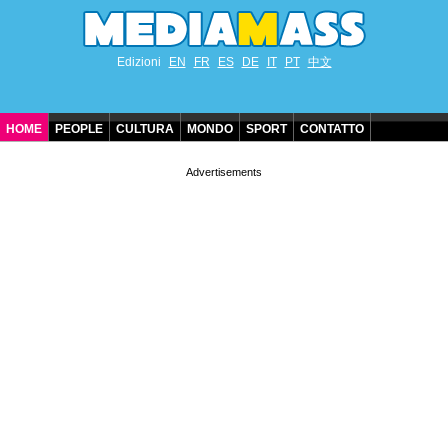
Edizioni
EN
FR
ES
DE
IT
PT
中文
HOME
PEOPLE
CULTURA
MONDO
SPORT
CONTATTO