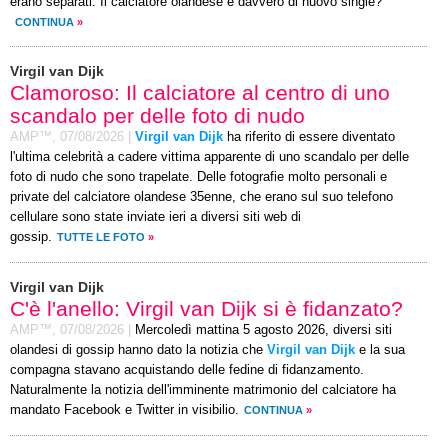
erano separati. Il calciatore olandese è davvero di nuovo single?
CONTINUA
»
Virgil van Dijk
Clamoroso: Il calciatore al centro di uno
scandalo per delle foto di nudo
AMP™,
07/08/2026
|
Virgil van Dijk
ha riferito di essere diventato
l'ultima celebrità a cadere vittima apparente di uno scandalo per delle
foto di nudo che sono trapelate. Delle fotografie molto personali e
private del calciatore olandese 35enne, che erano sul suo telefono
cellulare sono state inviate ieri a diversi siti web di
gossip.
TUTTE LE FOTO
»
Virgil van Dijk
C'è l'anello: Virgil van Dijk si è fidanzato?
AMP™,
07/08/2026
|
Mercoledì mattina 5 agosto 2026, diversi siti
olandesi di gossip hanno dato la notizia che
Virgil van Dijk
e la sua
compagna stavano acquistando delle fedine di fidanzamento.
Naturalmente la notizia dell'imminente matrimonio del calciatore ha
mandato Facebook e Twitter in visibilio.
CONTINUA
»