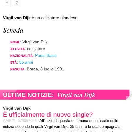
Y
Z
Virgil van Dijk
è un calciatore olandese.
Scheda
: Virgil van Dijk
NOME
: calciatore
ATTIVITÀ
:
Paesi Bassi
NAZIONALITÀ
:
35 anni
ETÀ
: Breda, 8 luglio 1991
NASCITA
Virgil van Dijk
ULTIME NOTIZIE:
Virgil van Dijk
È ufficialmente di nuovo single?
AMP™,
07/08/2026
|
All'inizio di questa settimana sono uscite delle
notizia secondo le quali Virgil van Dijk, 35 anni, e la sua compagna si