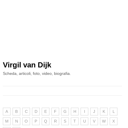
Virgil van Dijk
Scheda, articoli, foto, video, biografia.
A
B
C
D
E
F
G
H
I
J
K
L
M
N
O
P
Q
R
S
T
U
V
W
X