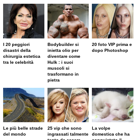
I 20 peggiori
Bodybuilder si
20 foto VIP prima e
disastri della
inietta olio per
dopo Photoshop
chirurgia estetica
diventare come
tra le celebrità
Hulk : i suoi
muscoli si
trasformano in
pietra
Le più belle strade
25 vip che sono
La volpe
del mondo
ingrassati talmente
domestica che ha
tanto da essere
conquistato il