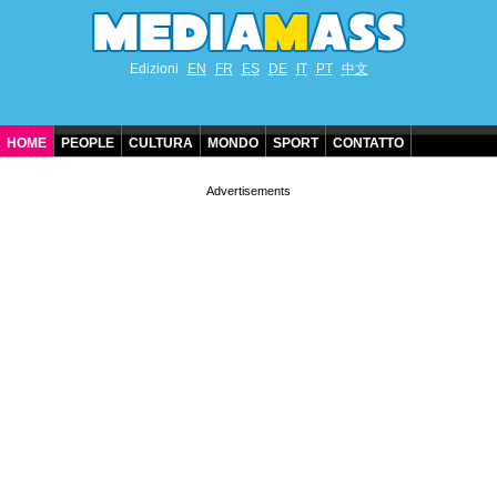
Edizioni
EN
FR
ES
DE
IT
PT
中文
HOME
PEOPLE
CULTURA
MONDO
SPORT
CONTATTO