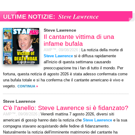
Steve Lawrence
ULTIME NOTIZIE:
Steve Lawrence
Il cantante vittima di una
infame bufala
AMP™,
09/08/2026
|
La notizia della morte di
Steve Lawrence
si è diffusa rapidamente
all'inizio di questa settimana causando
preoccupazione tra i fan di tutto il mondo. Per
fortuna, questa notizia di agosto 2026 è stata adesso confermata come
una bufala totale e si ha conferma che il cantante americano è vivo e
vegeto.
CONTINUA
»
Steve Lawrence
C'è l'anello: Steve Lawrence si è fidanzato?
AMP™,
09/08/2026
|
Venerdì mattina 7 agosto 2026, diversi siti
americani di gossip hanno dato la notizia che
Steve Lawrence
e la sua
compagna stavano acquistando delle fedine di fidanzamento.
Naturalmente la notizia dell'imminente matrimonio del cantante ha