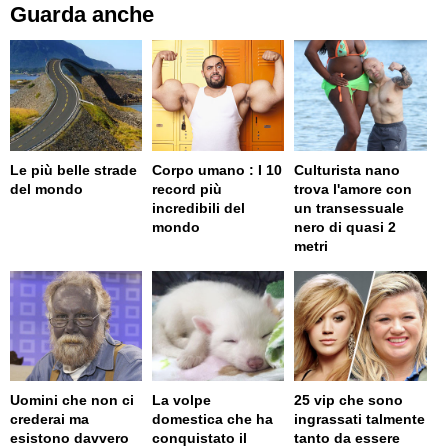
Guarda anche
Le più belle strade
Corpo umano : I 10
Culturista nano
del mondo
record più
trova l'amore con
incredibili del
un transessuale
mondo
nero di quasi 2
metri
Uomini che non ci
La volpe
25 vip che sono
crederai ma
domestica che ha
ingrassati talmente
esistono davvero
conquistato il
tanto da essere