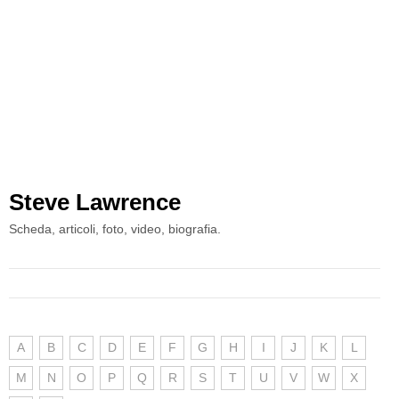
Steve Lawrence
Scheda, articoli, foto, video, biografia.
A
B
C
D
E
F
G
H
I
J
K
L
M
N
O
P
Q
R
S
T
U
V
W
X