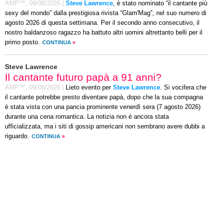
AMP™,
09/08/2026
|
Steve Lawrence
, è stato nominato “il cantante più
sexy del mondo” dalla prestigiosa rivista “Glam'Mag”, nel suo numero di
agosto 2026 di questa settimana. Per il secondo anno consecutivo, il
nostro baldanzoso ragazzo ha battuto altri uomini altrettanto belli per il
primo posto.
CONTINUA
»
Steve Lawrence
Il cantante futuro papà a 91 anni?
AMP™,
09/08/2026
|
Lieto evento per
Steve Lawrence
. Si vocifera che
il cantante potrebbe presto diventare papà, dopo che la sua compagna
è stata vista con una pancia prominente venerdì sera (7 agosto 2026)
durante una cena romantica. La notizia non è ancora stata
ufficializzata, ma i siti di gossip americani non sembrano avere dubbi a
riguardo.
CONTINUA
»