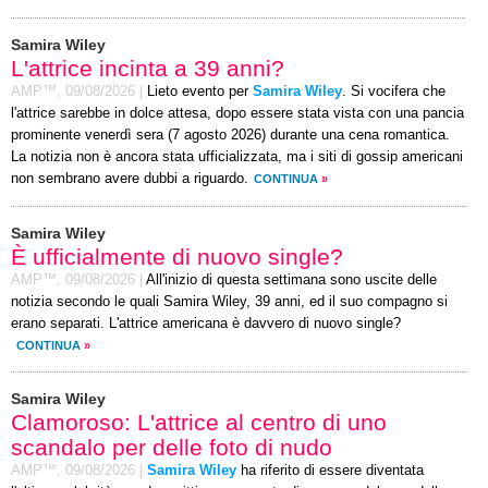
Samira Wiley
L'attrice incinta a 39 anni?
AMP™,
09/08/2026
|
Lieto evento per
Samira Wiley
. Si vocifera che
l'attrice sarebbe in dolce attesa, dopo essere stata vista con una pancia
prominente venerdì sera (7 agosto 2026) durante una cena romantica.
La notizia non è ancora stata ufficializzata, ma i siti di gossip americani
non sembrano avere dubbi a riguardo.
CONTINUA
»
Samira Wiley
È ufficialmente di nuovo single?
AMP™,
09/08/2026
|
All'inizio di questa settimana sono uscite delle
notizia secondo le quali Samira Wiley, 39 anni, ed il suo compagno si
erano separati. L'attrice americana è davvero di nuovo single?
CONTINUA
»
Samira Wiley
Clamoroso: L'attrice al centro di uno
scandalo per delle foto di nudo
AMP™,
09/08/2026
|
Samira Wiley
ha riferito di essere diventata