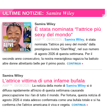
Samira Wiley
ULTIME NOTIZIE:
Samira Wiley
È stata nominata “l'attrice più
sexy del mondo”
AMP™,
09/08/2026
|
Samira Wiley
, è stata
nominata “l'attrice più sexy del mondo” dalla
prestigiosa rivista “Glam'Mag”, nel suo numero
di agosto 2026 di questa settimana. Per il
secondo anno consecutivo, la nostra meravigliosa ragazza ha battuto
altre donne altrettanto belle per il primo posto.
CONTINUA
»
Samira Wiley
L'attrice vittima di una infame bufala
AMP™,
09/08/2026
|
La notizia della morte di
Samira Wiley
si è
diffusa rapidamente all'inizio di questa settimana causando
preoccupazione tra i fan di tutto il mondo. Per fortuna, questa notizia di
agosto 2026 è stata adesso confermata come una bufala totale e si ha
conferma che l'attrice americana è viva e vegeta.
CONTINUA
»