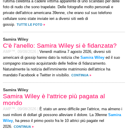
l'ultima celebrità a cadere vittima apparente di uno scandalo per delle
foto di nudo che sono trapelate. Delle fotografie molto personali e
private dell'attrice americana 39enne, che erano sul suo telefono
cellulare sono state inviate ieri a diversi siti web di
gossip.
TUTTE LE FOTO
»
Samira Wiley
C'è l'anello: Samira Wiley si è fidanzata?
AMP™,
09/08/2026
|
Venerdì mattina 7 agosto 2026, diversi siti
americani di gossip hanno dato la notizia che
Samira Wiley
ed il suo
compagno stavano acquistando delle fedine di fidanzamento.
Naturalmente la notizia dell'imminente matrimonio dell'attrice ha
mandato Facebook e Twitter in visibilio.
CONTINUA
»
Samira Wiley
Samira Wiley è l'attrice più pagata al
mondo
AMP™,
09/08/2026
|
È stato un anno difficile per l'attrice, ma almeno i
suoi milioni di dollari gli possono alleviare il dolore. La 39enne
Samira
Wiley
, ha preso il primo posto fra le 10 attrici più pagate nel
2026.
CONTINUA
»