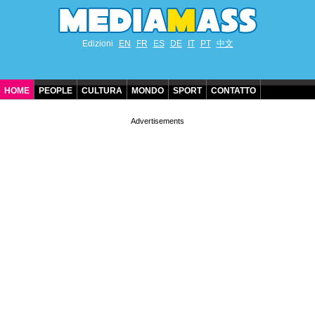
Edizioni
EN
FR
ES
DE
IT
PT
中文
HOME
PEOPLE
CULTURA
MONDO
SPORT
CONTATTO