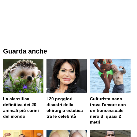
Guarda anche
La classifica
I 20 peggiori
Culturista nano
definitiva dei 20
disastri della
trova l'amore con
animali più carini
chirurgia estetica
un transessuale
del mondo
tra le celebrità
nero di quasi 2
metri