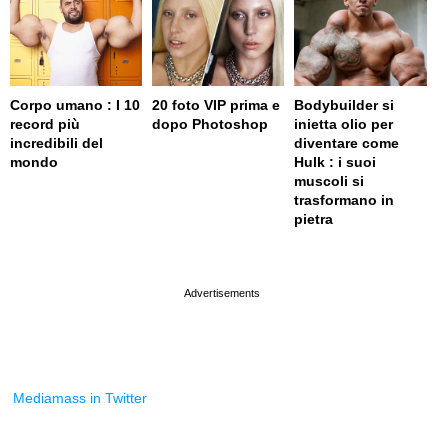
Corpo umano : I 10
20 foto VIP prima e
Bodybuilder si
record più
dopo Photoshop
inietta olio per
incredibili del
diventare come
mondo
Hulk : i suoi
muscoli si
trasformano in
pietra
page served in 0.002s (0,4)
Mediamass in Twitter