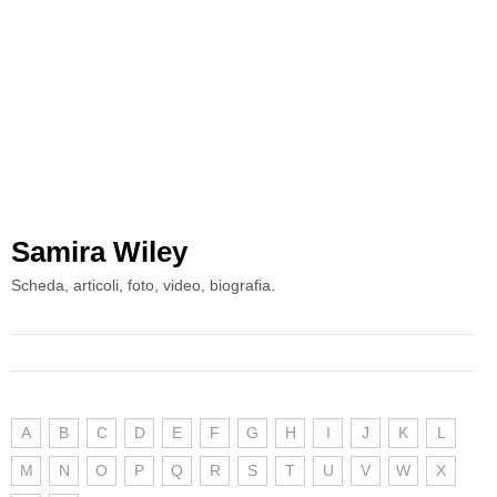
Samira Wiley
Scheda, articoli, foto, video, biografia.
A
B
C
D
E
F
G
H
I
J
K
L
M
N
O
P
Q
R
S
T
U
V
W
X