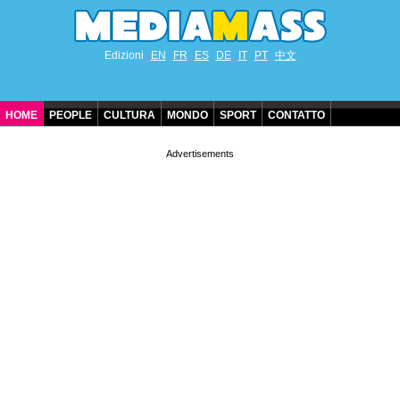
Edizioni
EN
FR
ES
DE
IT
PT
中文
HOME
PEOPLE
CULTURA
MONDO
SPORT
CONTATTO