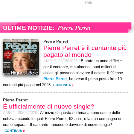
1966
Pierre Perret
ULTIME NOTIZIE:
Pierre Perret
Pierre Perret è il cantante più
pagato al mondo
AMP™,
09/08/2026
|
È stato un anno difficile
per il cantante, ma almeno i suoi milioni di
dollari gli possono alleviare il dolore. Il 92enne
Pierre Perret
, ha preso il primo posto fra i 10
cantanti più pagati nel 2026.
CONTINUA
»
Pierre Perret
È ufficialmente di nuovo single?
AMP™,
09/08/2026
|
All'inizio di questa settimana sono uscite delle
notizia secondo le quali Pierre Perret, 92 anni, e la sua compagna si
erano separati. Il cantante francese è davvero di nuovo single?
CONTINUA
»