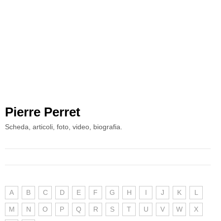
Pierre Perret
Scheda, articoli, foto, video, biografia.
A
B
C
D
E
F
G
H
I
J
K
L
M
N
O
P
Q
R
S
T
U
V
W
X