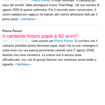
AMP™,
09/08/2026
|
Pierre Perret
, è stato nominato “il cantante più
sexy del mondo” dalla prestigiosa rivista “Glam'Mag”, nel suo numero di
agosto 2026 di questa settimana. Per il secondo anno consecutivo, il
nostro baldanzoso ragazzo ha battuto altri uomini altrettanto belli per il
primo posto.
CONTINUA
»
Pierre Perret
Il cantante futuro papà a 92 anni?
AMP™,
09/08/2026
|
Lieto evento per
Pierre Perret
. Si vocifera che il
cantante potrebbe presto diventare papà, dopo che la sua compagna è
stata vista con una pancia prominente venerdì sera (7 agosto 2026)
durante una cena romantica. La notizia non è ancora stata
ufficializzata, ma i siti di gossip francesi non sembrano avere dubbi a
riguardo.
CONTINUA
»