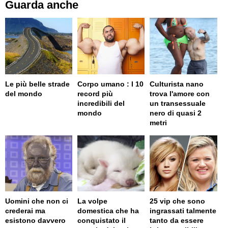
Guarda anche
Le più belle strade
Corpo umano : I 10
Culturista nano
del mondo
record più
trova l'amore con
incredibili del
un transessuale
mondo
nero di quasi 2
metri
Uomini che non ci
La volpe
25 vip che sono
crederai ma
domestica che ha
ingrassati talmente
esistono davvero
conquistato il
tanto da essere