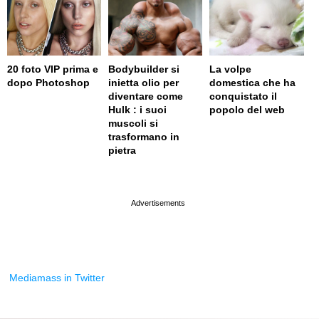
20 foto VIP prima e
Bodybuilder si
La volpe
dopo Photoshop
inietta olio per
domestica che ha
diventare come
conquistato il
Hulk : i suoi
popolo del web
muscoli si
trasformano in
pietra
page served in 0s (0,4)
Mediamass in Twitter