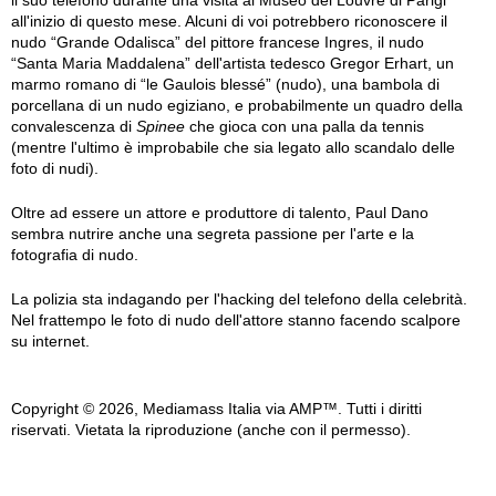
il suo telefono durante una visita al Museo del Louvre di Parigi
all'inizio di questo mese. Alcuni di voi potrebbero riconoscere il
nudo “Grande Odalisca” del pittore francese Ingres, il nudo
“Santa Maria Maddalena” dell'artista tedesco Gregor Erhart, un
marmo romano di “le Gaulois blessé” (nudo), una bambola di
porcellana di un nudo egiziano, e probabilmente un quadro della
convalescenza di
Spinee
che gioca con una palla da tennis
(mentre l'ultimo è improbabile che sia legato allo scandalo delle
foto di nudi).
Oltre ad essere un attore e produttore di talento, Paul Dano
sembra nutrire anche una segreta passione per l'arte e la
fotografia di nudo.
La polizia sta indagando per l'hacking del telefono della celebrità.
Nel frattempo le foto di nudo dell'attore stanno facendo scalpore
su internet.
Copyright © 2026, Mediamass Italia via AMP™. Tutti i diritti
riservati. Vietata la riproduzione (anche con il permesso).