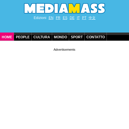
Edizioni
EN
FR
ES
DE
IT
PT
中文
HOME
PEOPLE
CULTURA
MONDO
SPORT
CONTATTO