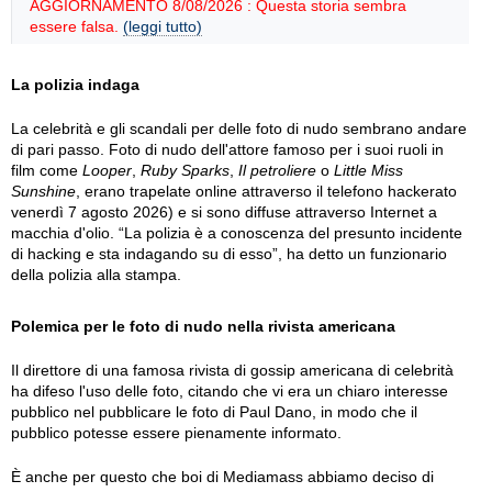
AGGIORNAMENTO 8/08/2026 : Questa storia sembra
essere falsa.
(leggi tutto)
La polizia indaga
La celebrità e gli scandali per delle foto di nudo sembrano andare
di pari passo. Foto di nudo dell'attore famoso per i suoi ruoli in
film come
Looper
,
Ruby Sparks
,
Il petroliere
o
Little Miss
Sunshine
, erano trapelate online attraverso il telefono hackerato
venerdì 7 agosto 2026) e si sono diffuse attraverso Internet a
macchia d'olio. “La polizia è a conoscenza del presunto incidente
di hacking e sta indagando su di esso”, ha detto un funzionario
della polizia alla stampa.
Polemica per le foto di nudo nella rivista americana
Il direttore di una famosa rivista di gossip americana di celebrità
ha difeso l'uso delle foto, citando che vi era un chiaro interesse
pubblico nel pubblicare le foto di Paul Dano, in modo che il
pubblico potesse essere pienamente informato.
È anche per questo che boi di Mediamass abbiamo deciso di