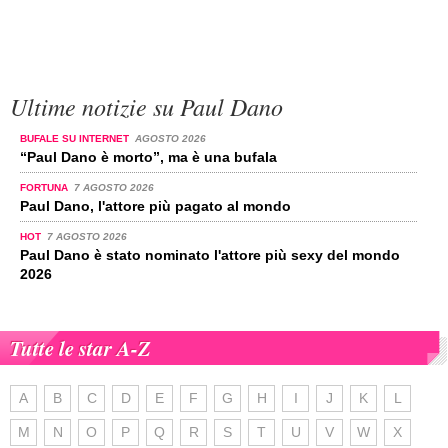
Ultime notizie su Paul Dano
BUFALE SU INTERNET
AGOSTO 2026
“Paul Dano è morto”, ma è una bufala
FORTUNA
7 AGOSTO 2026
Paul Dano, l'attore più pagato al mondo
HOT
7 AGOSTO 2026
Paul Dano è stato nominato l'attore più sexy del mondo
2026
Tutte le star A-Z
A
B
C
D
E
F
G
H
I
J
K
L
M
N
O
P
Q
R
S
T
U
V
W
X