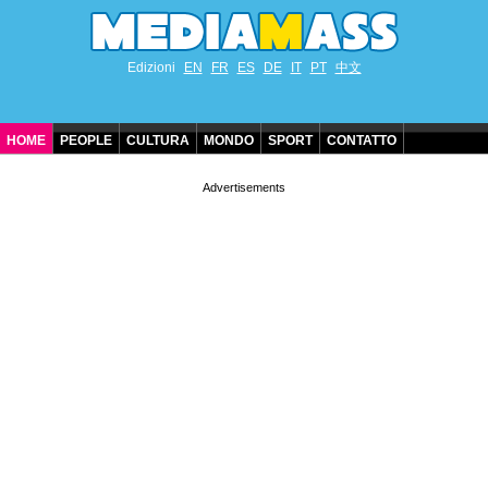
Edizioni
EN
FR
ES
DE
IT
PT
中文
HOME
PEOPLE
CULTURA
MONDO
SPORT
CONTATTO