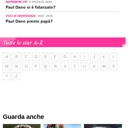
MATRIMONI VIP
9 AGOSTO 2026
Paul Dano si è fidanzato?
VOCI DI GRAVIDANZA
AGO. 2026
Paul Dano presto papà?
Tutte le star A-Z
A
B
C
D
E
F
G
H
I
J
K
L
M
N
O
P
Q
R
S
T
U
V
W
X
Y
Z
Guarda anche