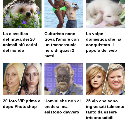
La classifica
Culturista nano
La volpe
definitiva dei 20
trova l'amore con
domestica che ha
animali più carini
un transessuale
conquistato il
del mondo
nero di quasi 2
popolo del web
metri
20 foto VIP prima e
Uomini che non ci
25 vip che sono
dopo Photoshop
crederai ma
ingrassati talmente
esistono davvero
tanto da essere
irriconoscibili
page served in 0.004s (0,4)