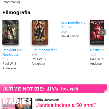
(matrimonio)
Filmografia
Una perfetta via
di fuga
2009
David Twohy
Resident Evil:
I tre moschettieri
Resident Evi
Retribution
2011
2002
Paul W. S.
Paul W. S.
2012
Paul W. S.
Anderson
Anderson
Anderson
Milla Jovovich
ULTIME NOTIZIE:
Milla Jovovich
L'attrice incinta a 50 anni?