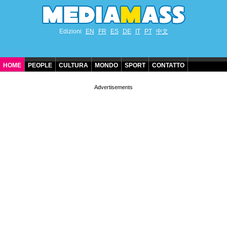
Edizioni
EN
FR
ES
DE
IT
PT
中文
HOME
PEOPLE
CULTURA
MONDO
SPORT
CONTATTO