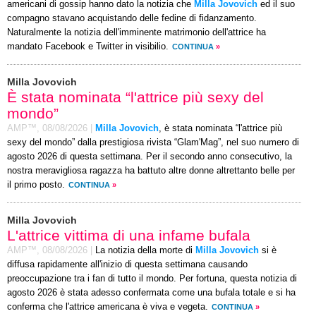
americani di gossip hanno dato la notizia che
Milla Jovovich
ed il suo
compagno stavano acquistando delle fedine di fidanzamento.
Naturalmente la notizia dell'imminente matrimonio dell'attrice ha
mandato Facebook e Twitter in visibilio.
CONTINUA
»
Milla Jovovich
È stata nominata “l'attrice più sexy del
mondo”
AMP™,
08/08/2026
|
Milla Jovovich
, è stata nominata “l'attrice più
sexy del mondo” dalla prestigiosa rivista “Glam'Mag”, nel suo numero di
agosto 2026 di questa settimana. Per il secondo anno consecutivo, la
nostra meravigliosa ragazza ha battuto altre donne altrettanto belle per
il primo posto.
CONTINUA
»
Milla Jovovich
L'attrice vittima di una infame bufala
AMP™,
08/08/2026
|
La notizia della morte di
Milla Jovovich
si è
diffusa rapidamente all'inizio di questa settimana causando
preoccupazione tra i fan di tutto il mondo. Per fortuna, questa notizia di
agosto 2026 è stata adesso confermata come una bufala totale e si ha
conferma che l'attrice americana è viva e vegeta.
CONTINUA
»