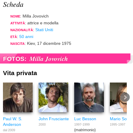
Scheda
: Milla Jovovich
NOME
: attrice e modella
ATTIVITÀ
:
Stati Uniti
NAZIONALITÀ
:
50 anni
ETÀ
: Kiev, 17 dicembre 1975
NASCITA
Milla Jovovich
FOTOS:
Vita privata
Paul W. S.
John Frusciante
Luc Besson
Mario Sorren
Anderson
2000
1997-1999
1995-1997
(matrimonio)
dal 2009