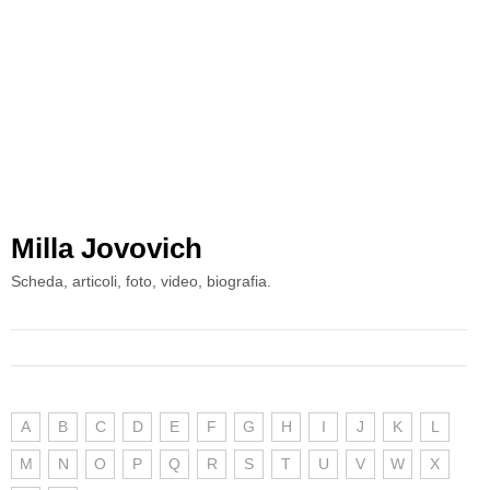
Milla Jovovich
Scheda, articoli, foto, video, biografia.
A
B
C
D
E
F
G
H
I
J
K
L
M
N
O
P
Q
R
S
T
U
V
W
X