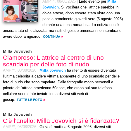
AMP™,
08/08/2026
|
Lieto evento per
Milla
Jovovich
. Si vocifera che l'attrice sarebbe in
dolce attesa, dopo essere stata vista con una
pancia prominente giovedì sera (6 agosto 2026)
durante una cena romantica. La notizia non è
ancora stata ufficializzata, ma i siti di gossip americani non sembrano
avere dubbi a riguardo.
CONTINUA
»
Milla Jovovich
Clamoroso: L'attrice al centro di uno
scandalo per delle foto di nudo
AMP™,
08/08/2026
|
Milla Jovovich
ha riferito di essere diventata
l'ultima celebrità a cadere vittima apparente di uno scandalo per delle
foto di nudo che sono trapelate. Delle fotografie molto personali e
private dell'attrice americana 50enne, che erano sul suo telefono
cellulare sono state inviate ieri a diversi siti web di
gossip.
TUTTE LE FOTO
»
Milla Jovovich
C'è l'anello: Milla Jovovich si è fidanzata?
AMP™,
08/08/2026
|
Giovedì mattina 6 agosto 2026, diversi siti