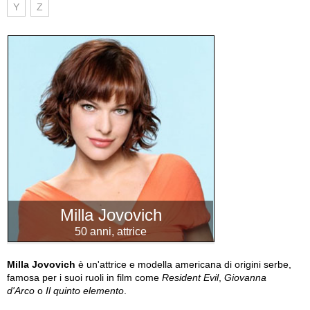
Y
Z
Milla Jovovich
50 anni, attrice
Milla Jovovich
è un'attrice e modella americana di origini serbe,
famosa per i suoi ruoli in film come
Resident Evil
,
Giovanna
d'Arco
o
Il quinto elemento
.