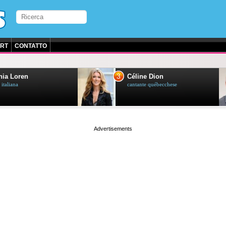
RT
CONTATTO
3
ia Loren
Céline Dion
 italiana
cantante québecchese
page served in 0.029s (1,2)