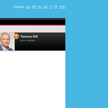
Edizioni
EN
FR
ES
DE
IT
PT
中文
4
5
Terence Hill
Mimie Mathy
attore italiano
umorista et attrice