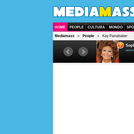
HOME
PEOPLE
CULTURA
MONDO
SPO
Mediamass
People
Kay Panabaker
1
2
Bruce Willis
Soph
attore americano
attrice