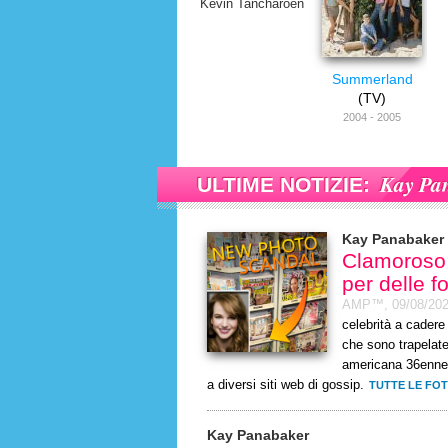
Kevin Tancharoen
Summerland
(TV)
2004 - 2005
Kay Pa
ULTIME NOTIZIE:
Kay Panabaker
Clamoroso: 
per delle f
AMP™,
09/08/20
celebrità a cadere
che sono trapelate.
americana 36enne, 
a diversi siti web di gossip.
TUTTE LE FO
Kay Panabaker