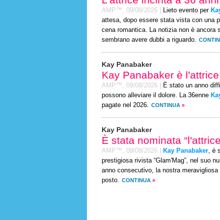
AMP™,
09/08/2026
|
Lieto evento per
Ka
attesa, dopo essere stata vista con una 
cena romantica. La notizia non è ancora st
sembrano avere dubbi a riguardo.
CONTI
Kay Panabaker
Kay Panabaker è l'attric
AMP™,
09/08/2026
|
È stato un anno diffic
possono alleviare il dolore. La 36enne
Ka
pagate nel 2026.
CONTINUA
»
Kay Panabaker
È stata nominata “l'attri
AMP™,
09/08/2026
|
Kay Panabaker
, è 
prestigiosa rivista “Glam'Mag”, nel suo n
anno consecutivo, la nostra meravigliosa r
posto.
CONTINUA
»