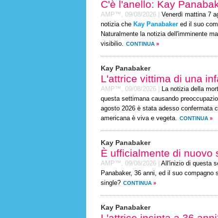
C'è l'anello: Kay Panabak
AMP™,
09/08/2026
|
Venerdì mattina 7 ag
notizia che
Kay Panabaker
ed il suo com
Naturalmente la notizia dell'imminente ma
visibilio.
CONTINUA
»
Kay Panabaker
L'attrice vittima di una i
AMP™,
09/08/2026
|
La notizia della mor
questa settimana causando preoccupazione 
agosto 2026 è stata adesso confermata co
americana è viva e vegeta.
CONTINUA
»
Kay Panabaker
È ufficialmente di nuovo 
AMP™,
09/08/2026
|
All'inizio di questa
Panabaker, 36 anni, ed il suo compagno si
single?
CONTINUA
»
Kay Panabaker
L'attrice incinta a 36 ann