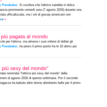
y Panabaker
. Si vocifera che l'attrice sarebbe in dolce
pancia prominente venerdì sera (7 agosto 2026) durante una
ata ufficializzata, ma i siti di gossip americani non
NUA
»
e più pagata al mondo
ile per l'attrice, ma almeno i suoi milioni di dollari gli
y Panabaker
, ha preso il primo posto fra le 10 attrici più
ce più sexy del mondo”
stata nominata “l'attrice più sexy del mondo” dalla
umero di agosto 2026 di questa settimana. Per il secondo
agazza ha battuto altre donne altrettanto belle per il primo