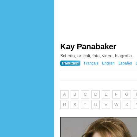
Kay Panabaker
Scheda, articoli, foto, video, biografia.
Traduzioni
Français
English
Español
A
B
C
D
E
F
G
R
S
T
U
V
W
X