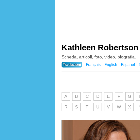
Kathleen Robertson
Scheda, articoli, foto, video, biografia.
Traduzioni
Français
English
Español
A
B
C
D
E
F
G
R
S
T
U
V
W
X