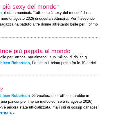
ce più sexy del mondo”
n
, è stata nominata “l'attrice più sexy del mondo” dalla
umero di agosto 2026 di questa settimana. Per il secondo
agazza ha battuto altre donne altrettanto belle per il primo
ttrice più pagata al mondo
ile per l'attrice, ma almeno i suoi milioni di dollari gli
thleen Robertson
, ha preso il primo posto fra le 10 attrici
i?
thleen Robertson
. Si vocifera che l'attrice sarebbe in
n una pancia prominente mercoledì sera (5 agosto 2026)
 è ancora stata ufficializzata, ma i siti di gossip canadesi
NTINUA
»