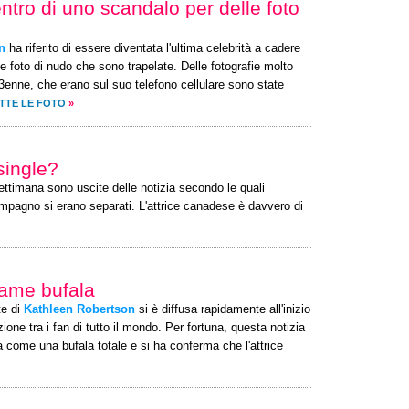
entro di uno scandalo per delle foto
n
ha riferito di essere diventata l'ultima celebrità a cadere
e foto di nudo che sono trapelate. Delle fotografie molto
53enne, che erano sul suo telefono cellulare sono state
TTE LE FOTO
»
single?
 settimana sono uscite delle notizia secondo le quali
mpagno si erano separati. L'attrice canadese è davvero di
nfame bufala
te di
Kathleen Robertson
si è diffusa rapidamente all'inizio
ne tra i fan di tutto il mondo. Per fortuna, questa notizia
come una bufala totale e si ha conferma che l'attrice