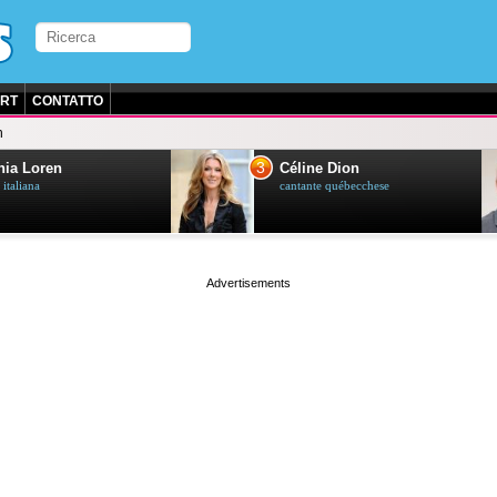
RT
CONTATTO
n
3
ia Loren
Céline Dion
 italiana
cantante québecchese
page served in 0.024s (1,2)