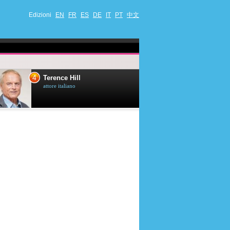
Edizioni
EN
FR
ES
DE
IT
PT
中文
4
5
Terence Hill
Mimie Mathy
attore italiano
umorista et attrice