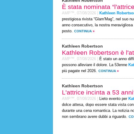
Kathleen Robertson
È stata nominata “l'attri
AMP™,
07/08/2026
|
Kathleen Robertso
prestigiosa rivista “Glam'Mag”, nel suo n
anno consecutivo, la nostra meravigliosa r
posto.
CONTINUA
»
Kathleen Robertson
Kathleen Robertson è l'a
AMP™,
07/08/2026
|
È stato un anno diffic
possono alleviare il dolore. La 53enne
Ka
più pagate nel 2026.
CONTINUA
»
Kathleen Robertson
L'attrice incinta a 53 ann
AMP™,
07/08/2026
|
Lieto evento per
Ka
dolce attesa, dopo essere stata vista co
durante una cena romantica. La notizia non
non sembrano avere dubbi a riguardo.
CO