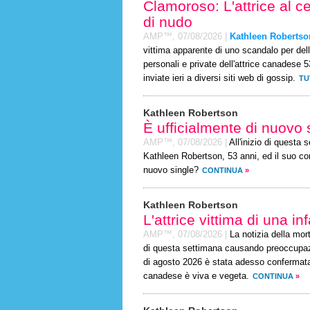
Clamoroso: L'attrice al c
di nudo
AMP™,
07/08/2026
|
Kathleen Robertso
vittima apparente di uno scandalo per dell
personali e private dell'attrice canadese 
inviate ieri a diversi siti web di gossip.
TU
Kathleen Robertson
È ufficialmente di nuovo 
AMP™,
07/08/2026
|
All'inizio di questa
Kathleen Robertson, 53 anni, ed il suo co
nuovo single?
CONTINUA
»
Kathleen Robertson
L'attrice vittima di una i
AMP™,
07/08/2026
|
La notizia della mor
di questa settimana causando preoccupazio
di agosto 2026 è stata adesso confermata 
canadese è viva e vegeta.
CONTINUA
»