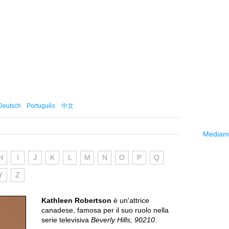
Deutsch
Português
中文
Mediama
H
I
J
K
L
M
N
O
P
Q
Y
Z
Kathleen Robertson
è un'attrice
canadese, famosa per il suo ruolo nella
serie televisiva
Beverly Hills, 90210
.