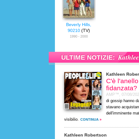
Beverly Hills,
90210
(TV)
1990 - 2000
Kathlee
ULTIME NOTIZIE:
Kathleen Robe
C'è l'anell
fidanzata?
AMP™,
07/08/20
di gossip hanno da
stavano acquistand
dell'imminente mat
visibilio.
CONTINUA
»
Kathleen Robertson