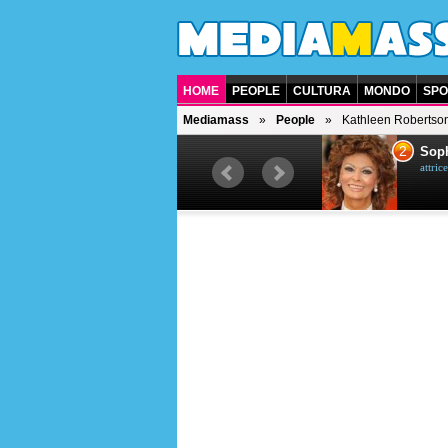
HOME
PEOPLE
CULTURA
MONDO
SPO
Mediamass
People
Kathleen Robertso
1
2
Bruce Willis
Soph
attore americano
attrice