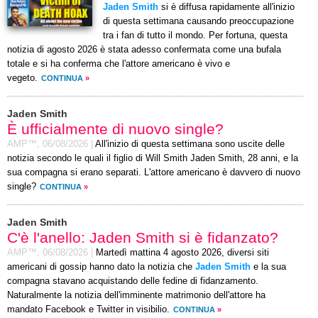
Jaden Smith
si è diffusa rapidamente all'inizio
di questa settimana causando preoccupazione
tra i fan di tutto il mondo. Per fortuna, questa
notizia di agosto 2026 è stata adesso confermata come una bufala
totale e si ha conferma che l'attore americano è vivo e
vegeto.
CONTINUA
»
Jaden Smith
È ufficialmente di nuovo single?
AMP™,
06/08/2026
|
All'inizio di questa settimana sono uscite delle
notizia secondo le quali il figlio di Will Smith Jaden Smith, 28 anni, e la
sua compagna si erano separati. L'attore americano è davvero di nuovo
single?
CONTINUA
»
Jaden Smith
C'è l'anello: Jaden Smith si è fidanzato?
AMP™,
06/08/2026
|
Martedì mattina 4 agosto 2026, diversi siti
americani di gossip hanno dato la notizia che
Jaden Smith
e la sua
compagna stavano acquistando delle fedine di fidanzamento.
Naturalmente la notizia dell'imminente matrimonio dell'attore ha
mandato Facebook e Twitter in visibilio.
CONTINUA
»