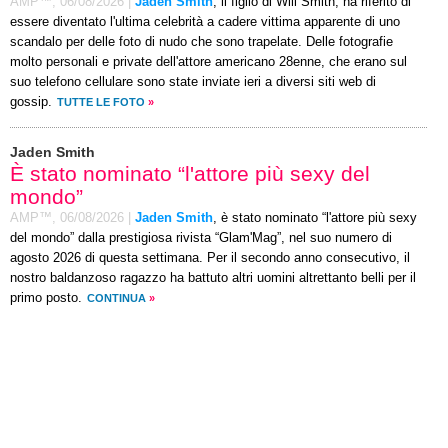
AMP™,
06/08/2026
|
Jaden Smith
, il figlio di Will Smith, ha riferito di
essere diventato l'ultima celebrità a cadere vittima apparente di uno
scandalo per delle foto di nudo che sono trapelate. Delle fotografie
molto personali e private dell'attore americano 28enne, che erano sul
suo telefono cellulare sono state inviate ieri a diversi siti web di
gossip.
TUTTE LE FOTO
»
Jaden Smith
È stato nominato “l'attore più sexy del
mondo”
AMP™,
06/08/2026
|
Jaden Smith
, è stato nominato “l'attore più sexy
del mondo” dalla prestigiosa rivista “Glam'Mag”, nel suo numero di
agosto 2026 di questa settimana. Per il secondo anno consecutivo, il
nostro baldanzoso ragazzo ha battuto altri uomini altrettanto belli per il
primo posto.
CONTINUA
»