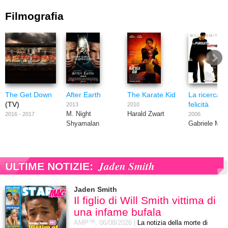
Filmografia
The Get Down
After Earth
The Karate Kid
La ricerca d
(TV)
felicità
2013
2010
M. Night
Harald Zwart
2016 - 2017
2006
Shyamalan
Gabriele Muc
Jaden Smith
ULTIME NOTIZIE:
Jaden Smith
Il figlio di Will Smith vittima di
una infame bufala
AMP™,
06/08/2026
|
La notizia della morte di