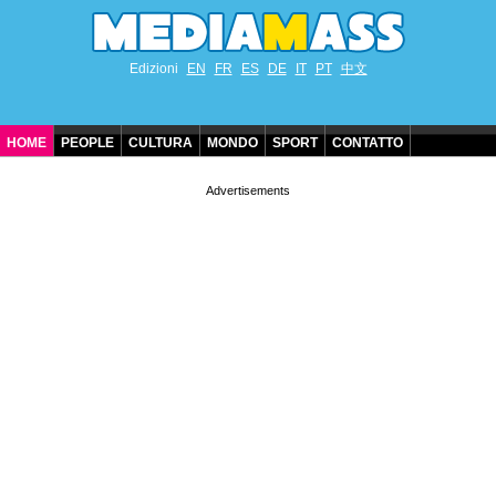
Edizioni
EN
FR
ES
DE
IT
PT
中文
HOME
PEOPLE
CULTURA
MONDO
SPORT
CONTATTO