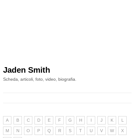
Jaden Smith
Scheda, articoli, foto, video, biografia.
A
B
C
D
E
F
G
H
I
J
K
L
M
N
O
P
Q
R
S
T
U
V
W
X