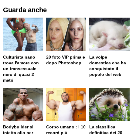
Guarda anche
Culturista nano
20 foto VIP prima e
La volpe
trova l'amore con
dopo Photoshop
domestica che ha
un transessuale
conquistato il
nero di quasi 2
popolo del web
metri
Bodybuilder si
Corpo umano : I 10
La classifica
inietta olio per
record più
definitiva dei 20