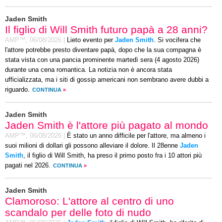
Jaden Smith
Il figlio di Will Smith futuro papà a 28 anni?
AMP™,
06/08/2026
|
Lieto evento per
Jaden Smith
. Si vocifera che
l'attore potrebbe presto diventare papà, dopo che la sua compagna è
stata vista con una pancia prominente martedì sera (4 agosto 2026)
durante una cena romantica. La notizia non è ancora stata
ufficializzata, ma i siti di gossip americani non sembrano avere dubbi a
riguardo.
CONTINUA
»
Jaden Smith
Jaden Smith è l'attore più pagato al mondo
AMP™,
06/08/2026
|
È stato un anno difficile per l'attore, ma almeno i
suoi milioni di dollari gli possono alleviare il dolore. Il 28enne
Jaden
Smith
, il figlio di Will Smith, ha preso il primo posto fra i 10 attori più
pagati nel 2026.
CONTINUA
»
Jaden Smith
Clamoroso: L'attore al centro di uno
scandalo per delle foto di nudo