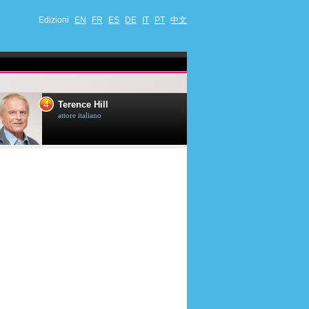
Edizioni
EN
FR
ES
DE
IT
PT
中文
4
5
Terence Hill
Mimie Mathy
attore italiano
umorista et attrice