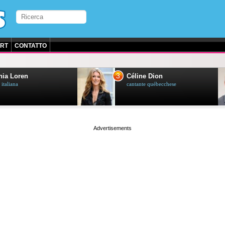
RT
CONTATTO
3
ia Loren
Céline Dion
 italiana
cantante québecchese
page served in 0.026s (1,2)