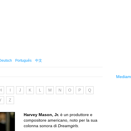
Deutsch
Português
中文
Mediama
H
I
J
K
L
M
N
O
P
Q
Y
Z
Harvey Mason, Jr.
è un produttore e
compositore americano, noto per la sua
colonna sonora di
Dreamgirls
.