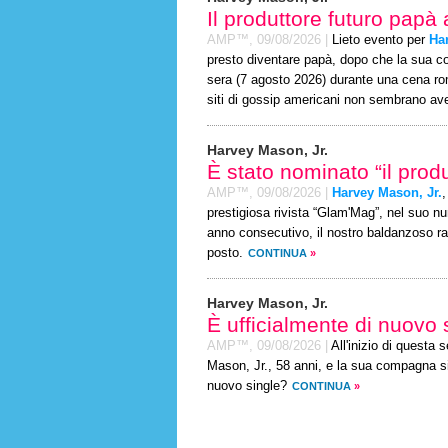
Il produttore futuro papà
AMP™,
09/08/2026
|
Lieto evento per
Ha
presto diventare papà, dopo che la sua c
sera (7 agosto 2026) durante una cena rom
siti di gossip americani non sembrano ave
Harvey Mason, Jr.
È stato nominato “il prod
AMP™,
09/08/2026
|
Harvey Mason, Jr.
,
prestigiosa rivista “Glam'Mag”, nel suo n
anno consecutivo, il nostro baldanzoso raga
posto.
CONTINUA
»
Harvey Mason, Jr.
È ufficialmente di nuovo 
AMP™,
09/08/2026
|
All'inizio di questa
Mason, Jr., 58 anni, e la sua compagna si
nuovo single?
CONTINUA
»