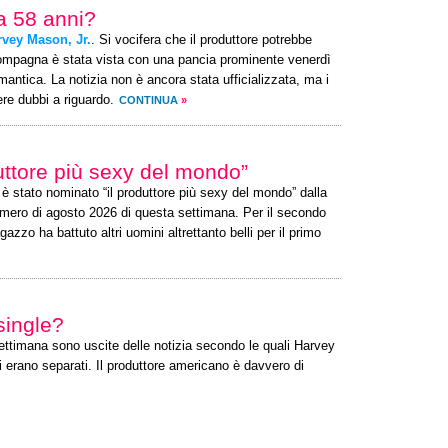
 a 58 anni?
rvey Mason, Jr.
. Si vocifera che il produttore potrebbe
ompagna è stata vista con una pancia prominente venerdì
antica. La notizia non è ancora stata ufficializzata, ma i
re dubbi a riguardo.
CONTINUA
»
uttore più sexy del mondo”
 è stato nominato “il produttore più sexy del mondo” dalla
umero di agosto 2026 di questa settimana. Per il secondo
zzo ha battuto altri uomini altrettanto belli per il primo
single?
 settimana sono uscite delle notizia secondo le quali Harvey
 erano separati. Il produttore americano è davvero di