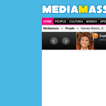
HOME
PEOPLE
CULTURA
MONDO
SPO
Mediamass
People
Harvey Mason, Jr.
1
2
Bruce Willis
Soph
attore americano
attrice