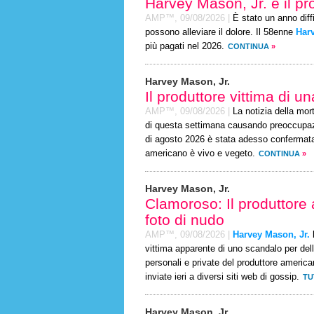
Harvey Mason, Jr. è il p
AMP™,
09/08/2026
|
È stato un anno diffi
possono alleviare il dolore. Il 58enne
Harv
più pagati nel 2026.
CONTINUA
»
Harvey Mason, Jr.
Il produttore vittima di u
AMP™,
09/08/2026
|
La notizia della mor
di questa settimana causando preoccupazio
di agosto 2026 è stata adesso confermata
americano è vivo e vegeto.
CONTINUA
»
Harvey Mason, Jr.
Clamoroso: Il produttore 
foto di nudo
AMP™,
09/08/2026
|
Harvey Mason, Jr.
h
vittima apparente di uno scandalo per dell
personali e private del produttore americ
inviate ieri a diversi siti web di gossip.
TU
Harvey Mason, Jr.