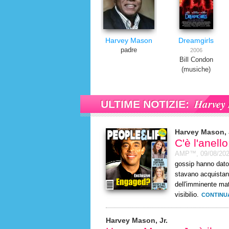
Harvey Mason
Dreamgirls
padre
2006
Bill Condon
(musiche)
Harvey 
ULTIME NOTIZIE:
Harvey Mason, 
C'è l'anell
AMP™,
09/08/20
gossip hanno dato
stavano acquistand
dell'imminente ma
visibilio.
CONTINU
Harvey Mason, Jr.