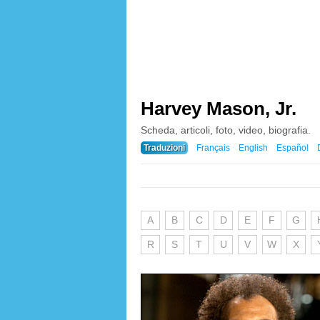
Harvey Mason, Jr.
Scheda, articoli, foto, video, biografia.
Traduzioni
Français
English
Español
A
B
C
D
E
F
G
R
S
T
U
V
W
X