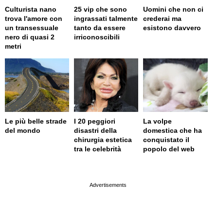
Culturista nano
25 vip che sono
Uomini che non ci
trova l'amore con
ingrassati talmente
crederai ma
un transessuale
tanto da essere
esistono davvero
nero di quasi 2
irriconoscibili
metri
Le più belle strade
I 20 peggiori
La volpe
del mondo
disastri della
domestica che ha
chirurgia estetica
conquistato il
tra le celebrità
popolo del web
page served in 0.001s (0,4)