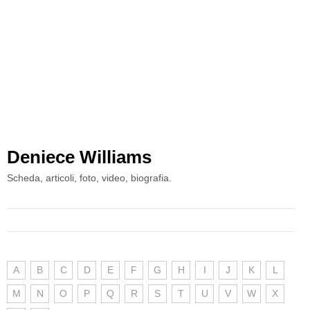
Deniece Williams
Scheda, articoli, foto, video, biografia.
A
B
C
D
E
F
G
H
I
J
K
L
M
N
O
P
Q
R
S
T
U
V
W
X