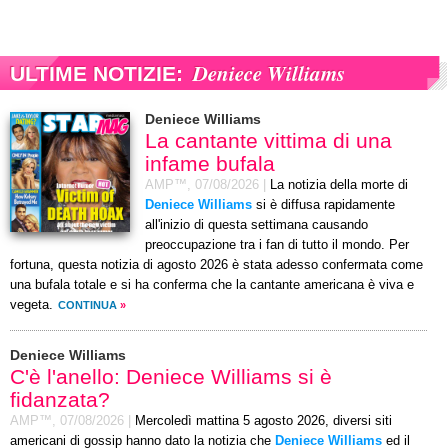
Deniece Williams
ULTIME NOTIZIE:
Deniece Williams
La cantante vittima di una
infame bufala
AMP™,
07/08/2026
|
La notizia della morte di
Deniece Williams
si è diffusa rapidamente
all'inizio di questa settimana causando
preoccupazione tra i fan di tutto il mondo. Per
fortuna, questa notizia di agosto 2026 è stata adesso confermata come
una bufala totale e si ha conferma che la cantante americana è viva e
vegeta.
CONTINUA
»
Deniece Williams
C'è l'anello: Deniece Williams si è
fidanzata?
AMP™,
07/08/2026
|
Mercoledì mattina 5 agosto 2026, diversi siti
americani di gossip hanno dato la notizia che
Deniece Williams
ed il