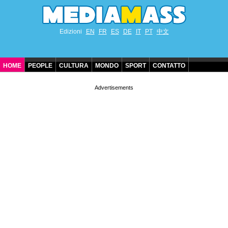
Edizioni
EN
FR
ES
DE
IT
PT
中文
HOME
PEOPLE
CULTURA
MONDO
SPORT
CONTATTO