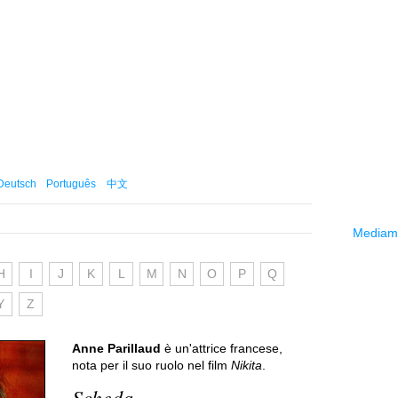
Deutsch
Português
中文
Mediama
H
I
J
K
L
M
N
O
P
Q
Y
Z
Anne Parillaud
è un'attrice francese,
nota per il suo ruolo nel film
Nikita
.
Scheda