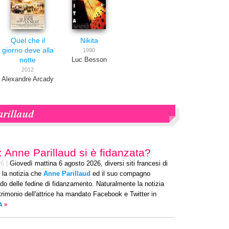
Quel che il
Nikita
giorno deve alla
1990
notte
Luc Besson
2012
Alexandre Arcady
rillaud
o: Anne Parillaud si è fidanzata?
26
|
Giovedì mattina 6 agosto 2026, diversi siti francesi di
 la notizia che
Anne Parillaud
ed il suo compagno
o delle fedine di fidanzamento. Naturalmente la notizia
rimonio dell'attrice ha mandato Facebook e Twitter in
A
»