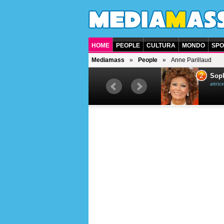
HOME
PEOPLE
CULTURA
MONDO
SPO
Mediamass
People
Anne Parillaud
1
2
Bruce Willis
Soph
attore americano
attrice