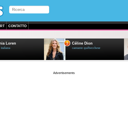
RT
CONTATTO
3
ia Loren
Céline Dion
 italiana
cantante québecchese
page served in 0.024s (1,2)