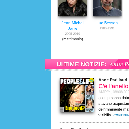
Jean Michel
Luc Besson
Jarre
1986-1991
2005-2010
(matrimonio)
Anne Pa
ULTIME NOTIZIE:
Anne Parillaud
C'è l'anell
AMP™,
08/08/20
gossip hanno dato
stavano acquistand
dell'imminente mat
visibilio.
CONTINU