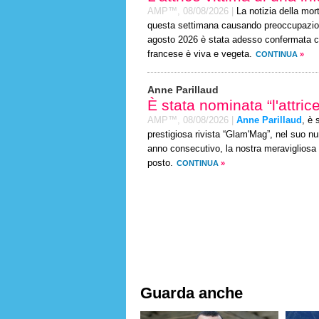
AMP™,
08/08/2026
|
La notizia della mor
questa settimana causando preoccupazione 
agosto 2026 è stata adesso confermata co
francese è viva e vegeta.
CONTINUA
»
Anne Parillaud
È stata nominata “l'attri
AMP™,
08/08/2026
|
Anne Parillaud
, è 
prestigiosa rivista “Glam'Mag”, nel suo n
anno consecutivo, la nostra meravigliosa r
posto.
CONTINUA
»
Guarda anche