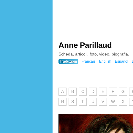
Anne Parillaud
Scheda, articoli, foto, video, biografia.
Traduzioni
Français
English
Español
A
B
C
D
E
F
G
R
S
T
U
V
W
X