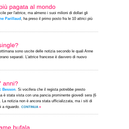
e più pagata al mondo
ile per l'attrice, ma almeno i suoi milioni di dollari gli
ne Parillaud
, ha preso il primo posto fra le 10 attrici più
single?
 settimana sono uscite delle notizia secondo le quali Anne
erano separati. L'attrice francese è davvero di nuovo
7 anni?
c Besson
. Si vocifera che il regista potrebbe presto
 è stata vista con una pancia prominente giovedì sera (6
a notizia non è ancora stata ufficializzata, ma i siti di
 a riguardo.
CONTINUA
»
nfame bufala