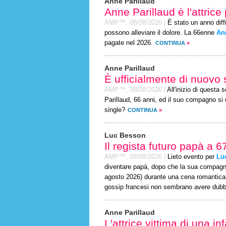
Anne Parillaud
Anne Parillaud è l'attric
AMP™,
08/08/2026
|
È stato un anno diffic
possono alleviare il dolore. La 66enne
An
pagate nel 2026.
CONTINUA
»
Anne Parillaud
È ufficialmente di nuovo 
AMP™,
08/08/2026
|
All'inizio di questa
Parillaud, 66 anni, ed il suo compagno si 
single?
CONTINUA
»
Luc Besson
Il regista futuro papà a 6
AMP™,
08/08/2026
|
Lieto evento per
Lu
diventare papà, dopo che la sua compagna
agosto 2026) durante una cena romantica. L
gossip francesi non sembrano avere dubbi
Anne Parillaud
L'attrice vittima di una i