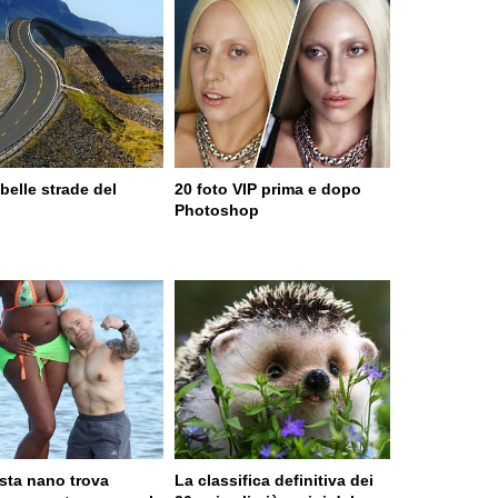
belle strade del
20 foto VIP prima e dopo
o
Photoshop
ista nano trova
La classifica definitiva dei