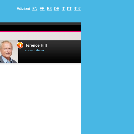
Edizioni
EN
FR
ES
DE
IT
PT
中文
4
5
Terence Hill
Mimie Mathy
attore italiano
umorista et attrice