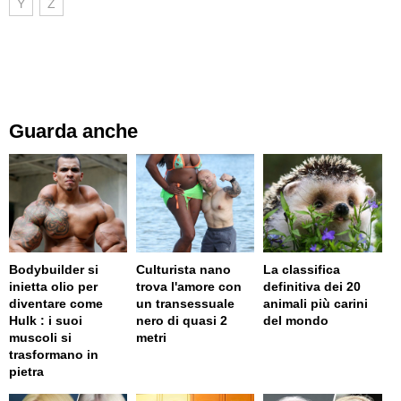
Y
Z
Guarda anche
Bodybuilder si
Culturista nano
La classifica
inietta olio per
trova l'amore con
definitiva dei 20
diventare come
un transessuale
animali più carini
Hulk : i suoi
nero di quasi 2
del mondo
muscoli si
metri
trasformano in
pietra