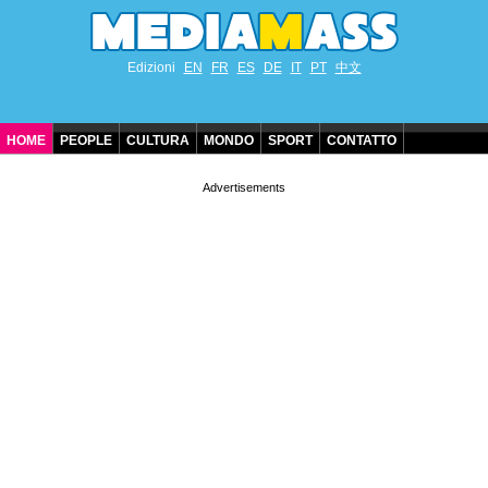
Edizioni
EN
FR
ES
DE
IT
PT
中文
HOME
PEOPLE
CULTURA
MONDO
SPORT
CONTATTO