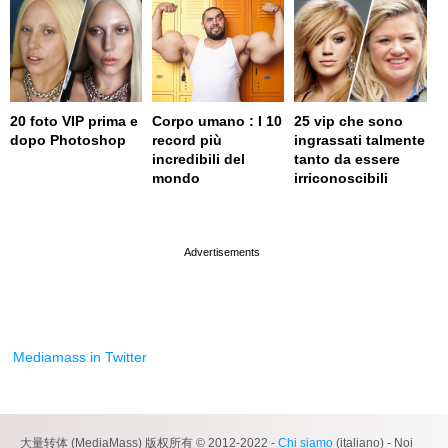
20 foto VIP prima e
Corpo umano : I 10
25 vip che sono
dopo Photoshop
record più
ingrassati talmente
incredibili del
tanto da essere
mondo
irriconoscibili
page served in 0.002s (0,4)
Mediamass in Twitter
大量转体 (MediaMass) 版权所有 © 2012-2022 -
Chi siamo
(italiano) - Noi