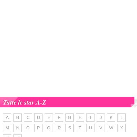
Tutte le star A-Z
A
B
C
D
E
F
G
H
I
J
K
L
M
N
O
P
Q
R
S
T
U
V
W
X