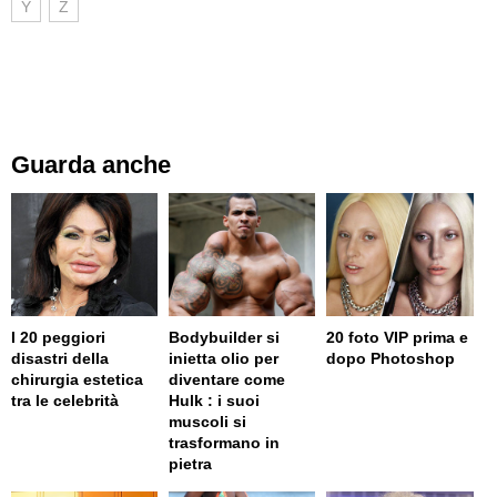
Y
Z
Guarda anche
I 20 peggiori
Bodybuilder si
20 foto VIP prima e
disastri della
inietta olio per
dopo Photoshop
chirurgia estetica
diventare come
tra le celebrità
Hulk : i suoi
muscoli si
trasformano in
pietra