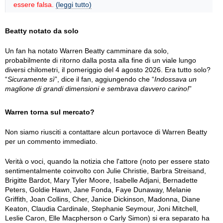
essere falsa.
(leggi tutto)
Beatty notato da solo
Un fan ha notato Warren Beatty camminare da solo,
probabilmente di ritorno dalla posta alla fine di un viale lungo
diversi chilometri, il pomeriggio del 4 agosto 2026. Era tutto solo?
“
Sicuramente sì
”, dice il fan, aggiungendo che “
Indossava un
maglione di grandi dimensioni e sembrava davvero carino!
”
Warren torna sul mercato?
Non siamo riusciti a contattare alcun portavoce di Warren Beatty
per un commento immediato.
Verità o voci, quando la notizia che l'attore (noto per essere stato
sentimentalmente coinvolto con Julie Christie, Barbra Streisand,
Brigitte Bardot, Mary Tyler Moore, Isabelle Adjani, Bernadette
Peters, Goldie Hawn, Jane Fonda, Faye Dunaway, Melanie
Griffith, Joan Collins, Cher, Janice Dickinson, Madonna, Diane
Keaton, Claudia Cardinale, Stephanie Seymour, Joni Mitchell,
Leslie Caron, Elle Macpherson o Carly Simon) si era separato ha