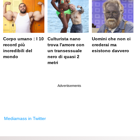
Corpo umano : I 10
Culturista nano
Uomini che non ci
record più
trova l'amore con
crederai ma
incredibili del
un transessuale
esistono davvero
mondo
nero di quasi 2
metri
page served in 0.001s (0,4)
Mediamass in Twitter