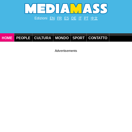
Edizioni
EN
FR
ES
DE
IT
PT
中文
HOME
PEOPLE
CULTURA
MONDO
SPORT
CONTATTO