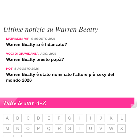
Ultime notizie su Warren Beatty
MATRIMONI VIP
6 AGOSTO 2026
Warren Beatty si è fidanzato?
VOCI DI GRAVIDANZA
AGO. 2026
Warren Beatty presto papà?
HOT
5 AGOSTO 2026
Warren Beatty è stato nominato l'attore più sexy del
mondo 2026
Tutte le star A-Z
A
B
C
D
E
F
G
H
I
J
K
L
M
N
O
P
Q
R
S
T
U
V
W
X