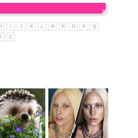
H
I
J
K
L
M
N
O
P
Q
Y
Z