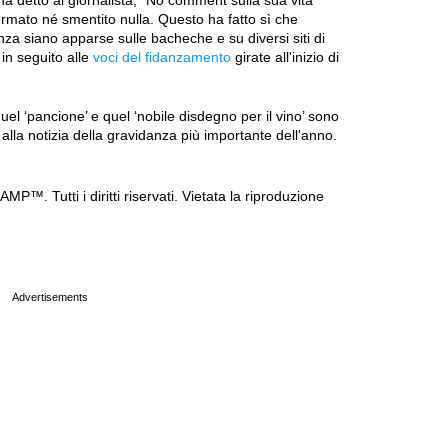
 ha detto al giornalista, “No comment sulla sua vita
ermato né smentito nulla. Questo ha fatto sì che
anza siano apparse sulle bacheche e su diversi siti di
 in seguito alle
voci del fidanzamento
girate all'inizio di
l ‘pancione’ e quel ‘nobile disdegno per il vino’ sono
o alla notizia della gravidanza più importante dell'anno.
P™. Tutti i diritti riservati. Vietata la riproduzione