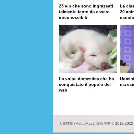
25 vip che sono ingrassati
La clas
talmente tanto da essere
20 anim
irriconoscibili
mond
La volpe domestica che ha
Uomini
conquistato il popolo del
ma esi
web
page
大量转体 (MediaMass) 版权所有 © 2012-2022 