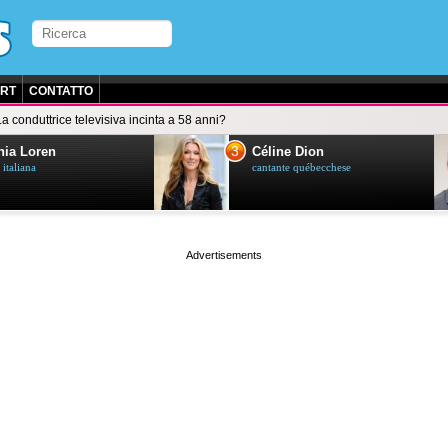
RT
CONTATTO
La conduttrice televisiva incinta a 58 anni?
3
ia Loren
Céline Dion
 italiana
cantante québecchese
page served in 0.024s (1,2)