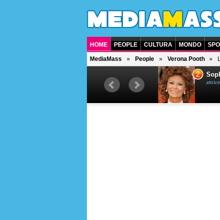
HOME
PEOPLE
CULTURA
MONDO
SPO
MediaMass
People
Verona Pooth
1
2
Bruce Willis
Soph
attore americano
attrice