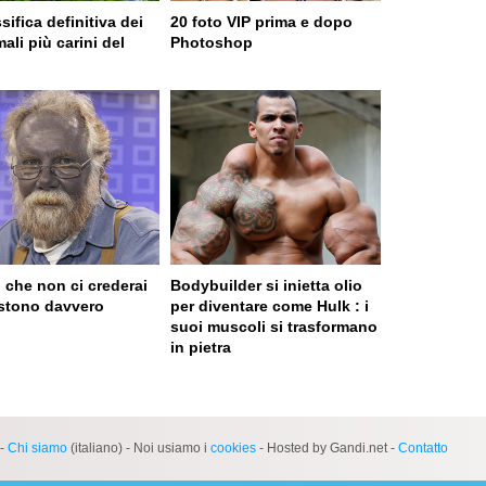
sifica definitiva dei
20 foto VIP prima e dopo
ali più carini del
Photoshop
o
 che non ci crederai
Bodybuilder si inietta olio
stono davvero
per diventare come Hulk : i
suoi muscoli si trasformano
in pietra
 served in 0.001s (0,4)
-
Chi siamo
(italiano) - Noi usiamo i
cookies
- Hosted by Gandi.net -
Contatto