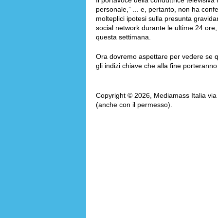
Il portavoce della conduttrice televisiva
personale,” ... e, pertanto, non ha conf
molteplici ipotesi sulla presunta gravid
social network durante le ultime 24 ore,
questa settimana.
Ora dovremo aspettare per vedere se que
gli indizi chiave che alla fine porterann
Copyright © 2026, Mediamass Italia via AM
(anche con il permesso).