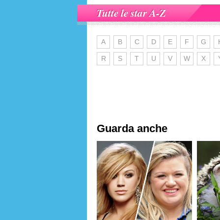
Tutte le star A-Z
A
B
C
D
E
F
G
R
S
T
U
V
W
X
Guarda anche