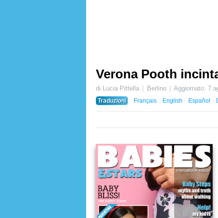
Verona Pooth incint
di Lucia Pittella
Berlino
Aggiornato:
7 a
Traduzioni
Français
English
Español