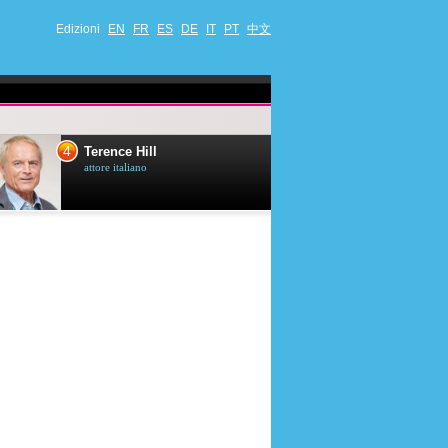
Edizioni
EN
FR
ES
DE
IT
PT
中文
4
5
Terence Hill
Mimie Mathy
attore italiano
umorista et attrice