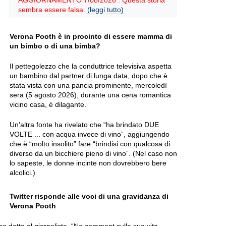
AGGIORNAMENTO 7/08/2026 : Questa storia
sembra essere falsa.
(leggi tutto)
Verona Pooth è in procinto di essere mamma di
un bimbo o di una bimba?
Il pettegolezzo che la conduttrice televisiva aspetta
un bambino dal partner di lunga data, dopo che è
stata vista con una pancia prominente, mercoledì
sera (5 agosto 2026), durante una cena romantica
vicino casa, è dilagante.
Un'altra fonte ha rivelato che “ha brindato DUE
VOLTE ... con acqua invece di vino”, aggiungendo
che è “molto insolito” fare “brindisi con qualcosa di
diverso da un bicchiere pieno di vino”. (Nel caso non
lo sapeste, le donne incinte non dovrebbero bere
alcolici.)
Twitter risponde alle voci di una gravidanza di
Verona Pooth