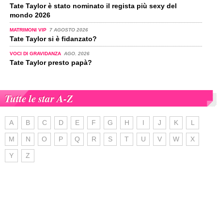
Tate Taylor è stato nominato il regista più sexy del
mondo 2026
MATRIMONI VIP
7 AGOSTO 2026
Tate Taylor si è fidanzato?
VOCI DI GRAVIDANZA
AGO. 2026
Tate Taylor presto papà?
Tutte le star A-Z
A
B
C
D
E
F
G
H
I
J
K
L
M
N
O
P
Q
R
S
T
U
V
W
X
Y
Z