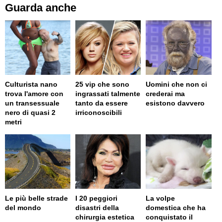
Guarda anche
Culturista nano
25 vip che sono
Uomini che non ci
trova l'amore con
ingrassati talmente
crederai ma
un transessuale
tanto da essere
esistono davvero
nero di quasi 2
irriconoscibili
metri
Le più belle strade
I 20 peggiori
La volpe
del mondo
disastri della
domestica che ha
chirurgia estetica
conquistato il