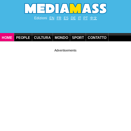
Edizioni
EN
FR
ES
DE
IT
PT
中文
HOME
PEOPLE
CULTURA
MONDO
SPORT
CONTATTO