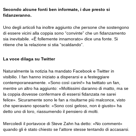
Secondo alcune fonti ben informate, i due presto si
fidanzeranno.
Uno degli articoli ha inoltre aggiunto che persone che sostengono
di essere vicini alla coppia sono “convinte” che un fidanzamento
sia inevitabile. «È follemente innamorato» dice una fonte. Si
ritiene che la relazione si stia “scaldando”.
La voce dilaga su Twitter
Naturalmente la notizia ha mandato Facebook e Twitter in
visibilio. I fan hanno iniziato a disperarsi e a festeggiare
contemporaneamente. «Sono così carini!» ha twittato un fan,
mentre un altro ha aggiunto: «Moltissimi daranno di matto, ma se
la coppia dovesse confermare di essersi fidanzata ne sarei
felice». Sicuramente sono le fan a risultarne più malconce, visto
che speravano sposarlo: «Sono così geloso, non è giusto» ha
detto uno di loro, riassumendo il pensiero di molti.
Mercoledì il portavoce di Steve Zahn ha detto: «No comment»
quando gli è stato chiesto se l'attore stesse tentando di accasarsi.