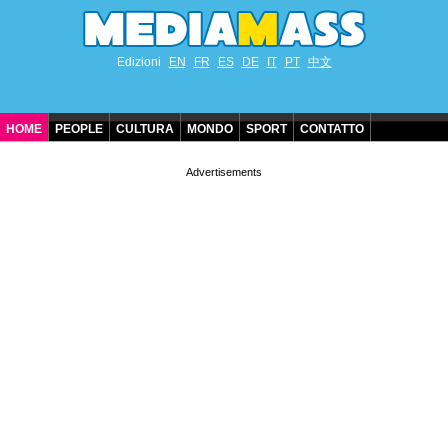
Edizioni
EN
FR
ES
DE
IT
PT
中文
HOME
PEOPLE
CULTURA
MONDO
SPORT
CONTATTO