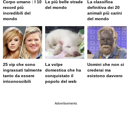
Corpo umano : I 10
Le più belle strade
La classifica
record più
del mondo
definitiva dei 20
incredibili del
animali più carini
mondo
del mondo
25 vip che sono
La volpe
Uomini che non ci
ingrassati talmente
domestica che ha
crederai ma
tanto da essere
conquistato il
esistono davvero
irriconoscibili
popolo del web
page served in 0.001s (0,4)