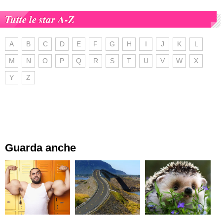
Tutte le star A-Z
A
B
C
D
E
F
G
H
I
J
K
L
M
N
O
P
Q
R
S
T
U
V
W
X
Y
Z
Guarda anche