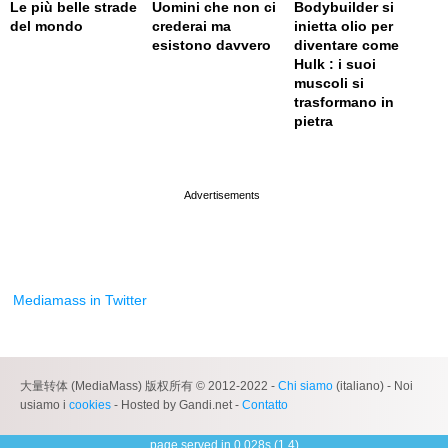
Le più belle strade
Uomini che non ci
Bodybuilder si
del mondo
crederai ma
inietta olio per
esistono davvero
diventare come
Hulk : i suoi
muscoli si
trasformano in
pietra
page served in 0.001s (0,4)
Mediamass in Twitter
大量转体 (MediaMass) 版权所有 © 2012-2022 -
Chi siamo
(italiano) - Noi
usiamo i
cookies
- Hosted by Gandi.net -
Contatto
page served in 0.028s (1,4)