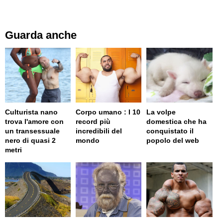
Guarda anche
Culturista nano
Corpo umano : I 10
La volpe
trova l'amore con
record più
domestica che ha
un transessuale
incredibili del
conquistato il
nero di quasi 2
mondo
popolo del web
metri