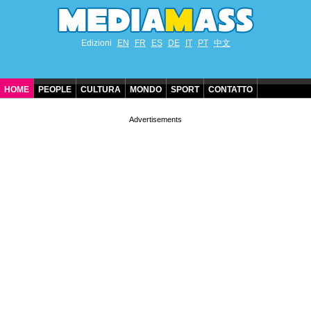
Edizioni
EN
FR
ES
DE
IT
PT
中文
HOME
PEOPLE
CULTURA
MONDO
SPORT
CONTATTO